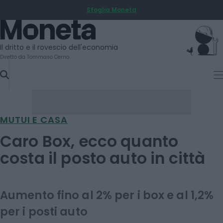
Sfoglia Moneta
SKIP
TO
Moneta
CONTENT
Il dritto e il rovescio dell'economia
Diretto da Tommaso Cerno
MUTUI E CASA
Caro Box, ecco quanto
costa il posto auto in città
Aumento fino al 2% per i box e al 1,2%
per i posti auto