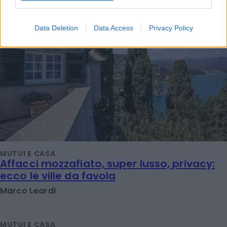
Data Deletion
Data Access
Privacy Policy
MUTUI E CASA
Affacci mozzafiato, super lusso, privacy:
ecco le ville da favola
Marco Leardi
MUTUI E CASA