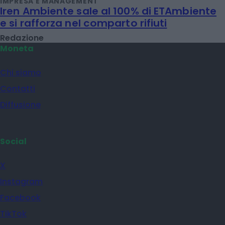
IMPRESA E MANAGEMENT
Iren Ambiente sale al 100% di ETAmbiente
e si rafforza nel comparto rifiuti
Redazione
Moneta
Chi siamo
Contatti
Diffusione
Social
X
Instagram
Facebook
TikTok