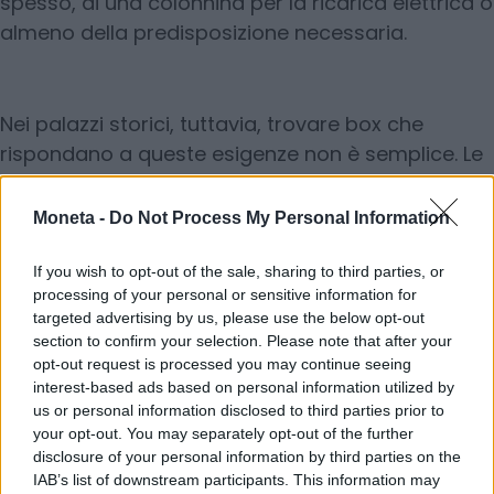
spesso, di una colonnina per la ricarica elettrica o
almeno della predisposizione necessaria.
Nei palazzi storici, tuttavia, trovare box che
rispondano a queste esigenze non è semplice. Le
strutture originarie e gli spazi limitati rendono
difficile adeguarsi agli standard attuali. Per
Moneta -
Do Not Process My Personal Information
questo motivo, quando possibile, si procede con
il cambio d’uso di locali commerciali non più
If you wish to opt-out of the sale, sharing to third parties, or
processing of your personal or sensitive information for
utilizzati, trasformandoli in autorimesse. L
targeted advertising by us, please use the below opt-out
section to confirm your selection. Please note that after your
© RIPRODUZIONE RISERVATA
opt-out request is processed you may continue seeing
interest-based ads based on personal information utilized by
us or personal information disclosed to third parties prior to
Condividi
your opt-out. You may separately opt-out of the further
disclosure of your personal information by third parties on the
IAB’s list of downstream participants. This information may