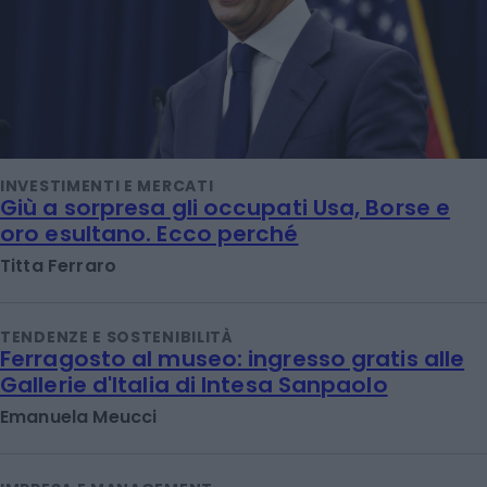
INVESTIMENTI E MERCATI
Giù a sorpresa gli occupati Usa, Borse e
oro esultano. Ecco perché
Titta Ferraro
TENDENZE E SOSTENIBILITÀ
Ferragosto al museo: ingresso gratis alle
Gallerie d'Italia di Intesa Sanpaolo
Emanuela Meucci