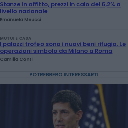
Stanze in affitto, prezzi in calo del 6,2% a
livello nazionale
Emanuela Meucci
MUTUI E CASA
I palazzi trofeo sono i nuovi beni rifugio. Le
operazioni simbolo da Milano a Roma
Camilla Conti
POTREBBERO INTERESSARTI