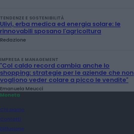
TENDENZE E SOSTENIBILITÀ
Ulivi, erba medica ed energia solare: le
rinnovabili sposano l'agricoltura
Redazione
IMPRESA E MANAGEMENT
"Col caldo record cambia anche lo
shopping: strategie per le aziende che non
vogliono veder colare a picco le vendite"
Emanuela Meucci
Moneta
Chi siamo
Contatti
Diffusione