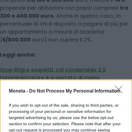
propende per abitazioni con prezzi compresi
tra
300 e 400.000 euro.
Anche in questo caso, la
percentuale di chi è disposto a pagare di più per
un appartamento a misura di bicicletta
(
6/800.000
euro) non supera il 2%.
Leggi anche:
Stop litigi e sospetti, col condominio 2.0
l’amministratore è a portata di mano
Moneta -
Do Not Process My Personal Information
Attico che passione. Ma scatta la trappola spese
condominiali
If you wish to opt-out of the sale, sharing to third parties, or
processing of your personal or sensitive information for
targeted advertising by us, please use the below opt-out
section to confirm your selection. Please note that after your
opt-out request is processed you may continue seeing