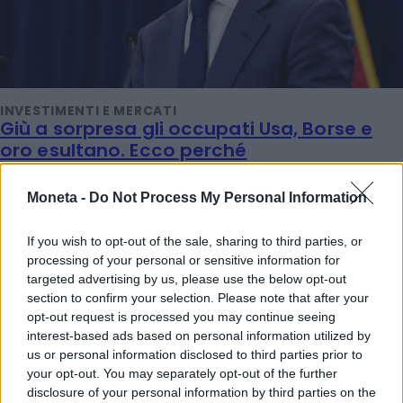
INVESTIMENTI E MERCATI
Giù a sorpresa gli occupati Usa, Borse e
oro esultano. Ecco perché
Titta Ferraro
Moneta -
Do Not Process My Personal Information
TENDENZE E SOSTENIBILITÀ
If you wish to opt-out of the sale, sharing to third parties, or
Ferragosto al museo: ingresso gratis alle
processing of your personal or sensitive information for
Gallerie d'Italia di Intesa Sanpaolo
targeted advertising by us, please use the below opt-out
section to confirm your selection. Please note that after your
Emanuela Meucci
opt-out request is processed you may continue seeing
interest-based ads based on personal information utilized by
us or personal information disclosed to third parties prior to
IMPRESA E MANAGEMENT
your opt-out. You may separately opt-out of the further
Iren Ambiente sale al 100% di ETAmbiente
disclosure of your personal information by third parties on the
e si rafforza nel comparto rifiuti