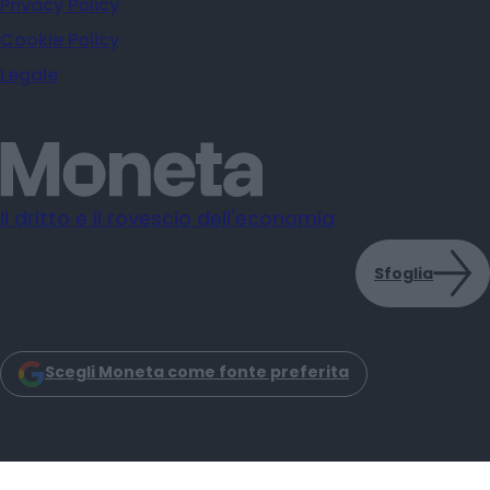
Privacy Policy
Cookie Policy
Legale
Il dritto e il rovescio dell'economia
Sfoglia
Scegli Moneta come fonte preferita
Moneta s.r.l. - Via Dell'Aprica 18 - 20158 - Milano
Iscrizione Registro Imprese CCIAA Milano C.F. e P.IVA: 14034200965