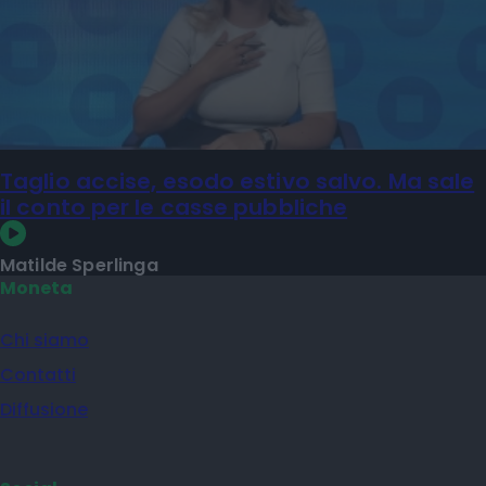
Taglio accise, esodo estivo salvo. Ma sale
il conto per le casse pubbliche
Matilde Sperlinga
Moneta
Chi siamo
Contatti
Diffusione