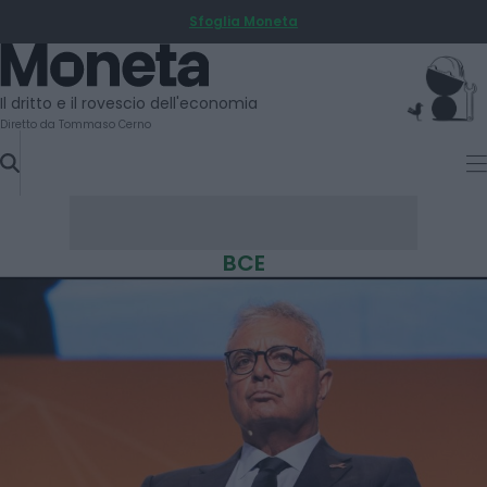
Sfoglia Moneta
SKIP
TO
Moneta
CONTENT
Il dritto e il rovescio dell'economia
Diretto da Tommaso Cerno
BCE