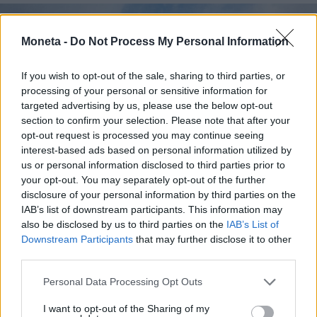
Moneta -
Do Not Process My Personal Information
If you wish to opt-out of the sale, sharing to third parties, or
processing of your personal or sensitive information for
targeted advertising by us, please use the below opt-out
section to confirm your selection. Please note that after your
opt-out request is processed you may continue seeing
interest-based ads based on personal information utilized by
us or personal information disclosed to third parties prior to
your opt-out. You may separately opt-out of the further
disclosure of your personal information by third parties on the
IAB’s list of downstream participants. This information may
also be disclosed by us to third parties on the
IAB’s List of
MUTUI E CASA
Downstream Participants
that may further disclose it to other
Mutui, Roma e Milano valgono il 23% del
third parties.
totale nazionale
Il mercato si polarizza. Sileoni (Fabi): “Bene i tagli della
Personal Data Processing Opt Outs
Bce, ma le banche sblocchino il credito"
I want to opt-out of the Sharing of my