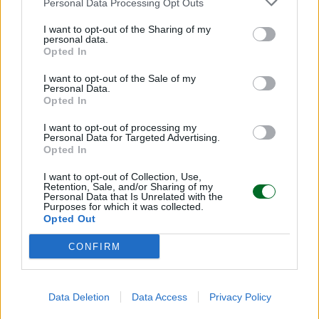
Personal Data Processing Opt Outs
I want to opt-out of the Sharing of my
IMPRESA E MANAGEMENT
personal data.
21 Invest raggiunge un accordo di
Opted In
cessione e reinvestimento in Energreen
I want to opt-out of the Sale of my
Redazione
Personal Data.
Opted In
I want to opt-out of processing my
TENDENZE E SOSTENIBILITÀ
Personal Data for Targeted Advertising.
Ulivi, erba medica ed energia solare: le
Opted In
rinnovabili sposano l'agricoltura
I want to opt-out of Collection, Use,
Redazione
Retention, Sale, and/or Sharing of my
Personal Data that Is Unrelated with the
Purposes for which it was collected.
Opted Out
Sfoglia Moneta
CONFIRM
MULTIMEDIA
Data Deletion
Data Access
Privacy Policy