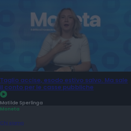
Taglio accise, esodo estivo salvo. Ma sale
il conto per le casse pubbliche
Matilde Sperlinga
Moneta
Chi siamo