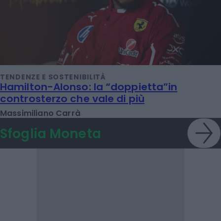
TENDENZE E SOSTENIBILITÀ
Hamilton-Alonso: la “doppietta”in
controsterzo che vale di più
Massimiliano Carrà
Sfoglia Moneta