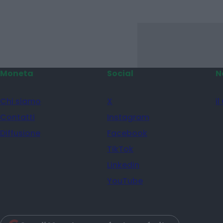
Scegli Moneta come fonte pref
Moneta
Social
N
Chi siamo
X
il
Contatti
Instagram
Diffusione
Facebook
TikTok
Linkedin