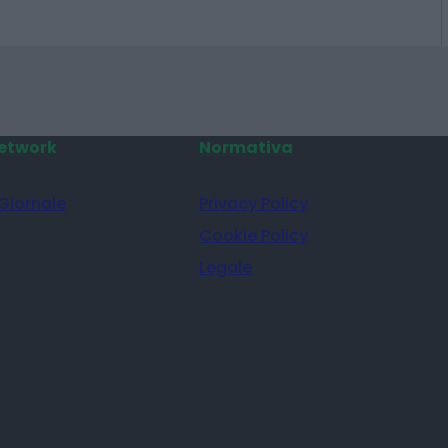
erita
etwork
Normativa
 Giornale
Privacy Policy
Cookie Policy
Legale