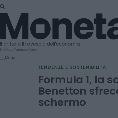
SKIP
TO
Moneta
CONTENT
Il dritto e il rovescio dell'economia
Diretto da Tommaso Cerno
Menu
TENDENZE E SOSTENIBILITÀ
Formula 1, la s
Benetton sfrecc