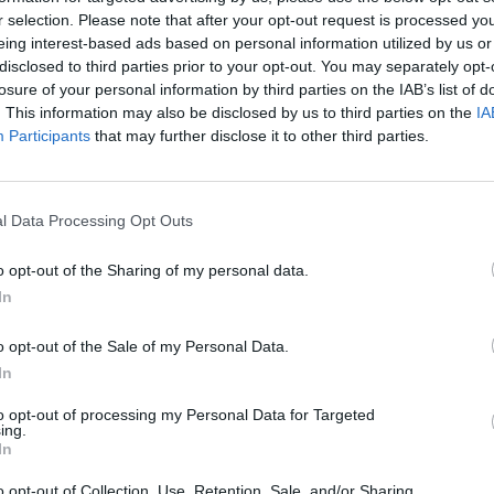
percorre per la prima volta
r selection. Please note that after your opt-out request is processed y
eing interest-based ads based on personal information utilized by us or
 italiana che negli anni ’90
disclosed to third parties prior to your opt-out. You may separately opt-
losure of your personal information by third parties on the IAB’s list of
. This information may also be disclosed by us to third parties on the
IA
 casa di produzione Slim Dogs e
Participants
that may further disclose it to other third parties.
Sky e Now, debutterà il prossimo
l corso dell’evento è stato
ler ufficiale.
l Data Processing Opt Outs
o opt-out of the Sharing of my personal data.
In
 d’archivio, molte delle quali
o opt-out of the Sale of my Personal Data.
nno dopo anno la scalata di un
In
nato capace di arrivare al
to opt-out of processing my Personal Data for Targeted
e sfide impossibili, fino ai colpi di
ing.
In
s,
Benetton Formula
porta sullo
o di una squadra “diversa da
o opt-out of Collection, Use, Retention, Sale, and/or Sharing