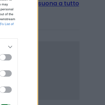
ou may
TENDENZE E SOSTENIBILITÀ
Jukebox mania, coi
 personal
out of the
modelli vintage la
 downstream
passione suona a tutto
B’s List of
volume
Marco Leardi