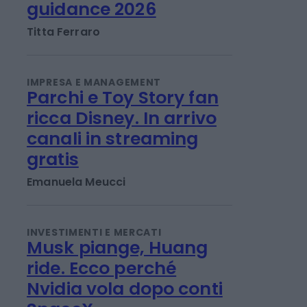
Banco Bpm: utile a 1,06
miliardi nel 1°
semestre, alzata la
guidance 2026
Titta Ferraro
IMPRESA E MANAGEMENT
Parchi e Toy Story fan
ricca Disney. In arrivo
canali in streaming
gratis
Emanuela Meucci
INVESTIMENTI E MERCATI