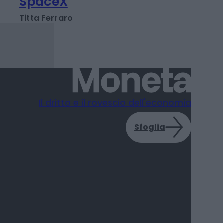
Musk piange, Huang
ride. Ecco perché
Nvidia vola dopo conti
SpaceX
Titta Ferraro
Il dritto e il rovescio dell'economia
Sfoglia