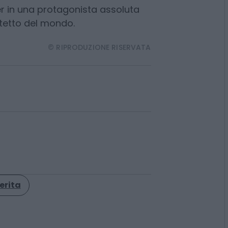
lla memoria, ma il ritratto di un
ione della
Formula 1
. I colori
ionale del team Benetton hanno
r in una protagonista assoluta
 tetto del mondo.
© RIPRODUZIONE RISERVATA