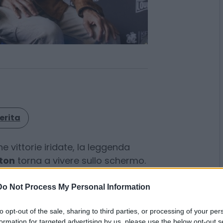
erita
Do Not Process My Personal Information
he vittorie iridate, la leggenda
ton
torna a vivere sullo schermo.
to opt-out of the sale, sharing to third parties, or processing of your per
ntato a Monza
“Benetton Formula”
,
formation for targeted advertising by us, please use the below opt-out s