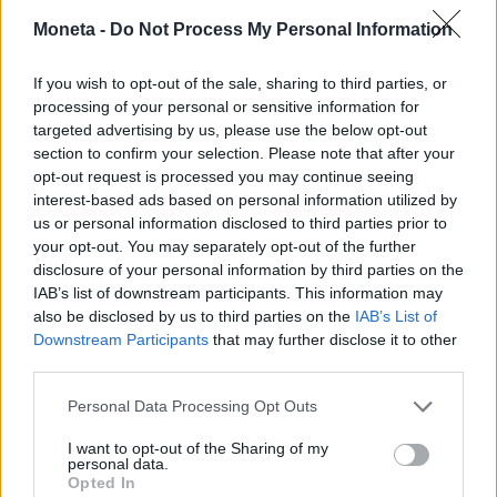
IMPRESA E MANAGEMENT
Moneta -
Do Not Process My Personal Information
Affari e amicizie, il metodo Aponte alla
conquista dei traffici globali
If you wish to opt-out of the sale, sharing to third parties, or
Acquisto dei porti da Hutchison a peso d’oro e senza
processing of your personal or sensitive information for
ottenere le concessioni cinesi, ma così Trump ha vinto a
targeted advertising by us, please use the below opt-out
Panama. Il gruppo Msc primo della logistica mondiale e
section to confirm your selection. Please note that after your
leader in Africa
opt-out request is processed you may continue seeing
interest-based ads based on personal information utilized by
Sofia Fraschini
us or personal information disclosed to third parties prior to
your opt-out. You may separately opt-out of the further
disclosure of your personal information by third parties on the
1
2
3
IAB’s list of downstream participants. This information may
also be disclosed by us to third parties on the
IAB’s List of
Downstream Participants
that may further disclose it to other
third parties.
Personal Data Processing Opt Outs
I want to opt-out of the Sharing of my
personal data.
Opted In