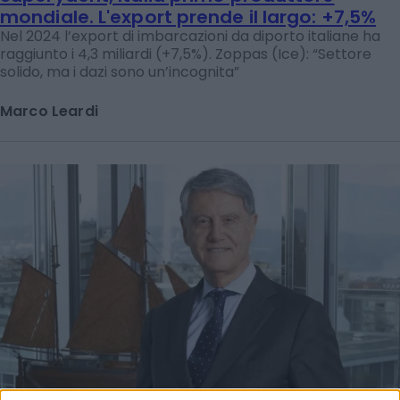
mondiale. L'export prende il largo: +7,5%
Nel 2024 l’export di imbarcazioni da diporto italiane ha
raggiunto i 4,3 miliardi (+7,5%). Zoppas (Ice): “Settore
solido, ma i dazi sono un’incognita”
Marco Leardi