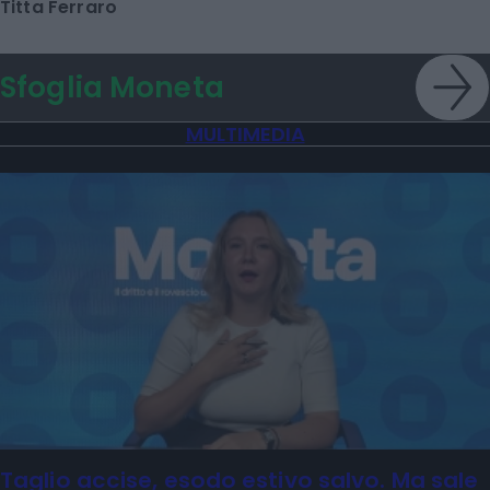
Titta Ferraro
Sfoglia Moneta
MULTIMEDIA
Taglio accise, esodo estivo salvo. Ma sale