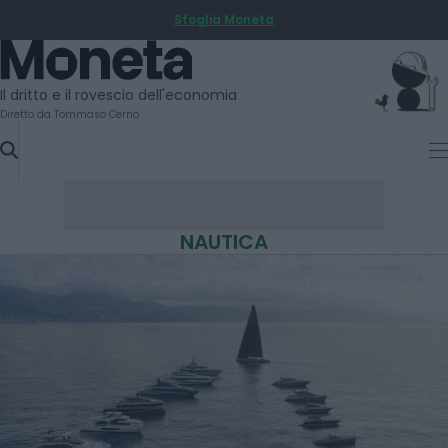
Sfoglia Moneta
SKIP
TO
Moneta
CONTENT
Il dritto e il rovescio dell'economia
Diretto da Tommaso Cerno
NAUTICA