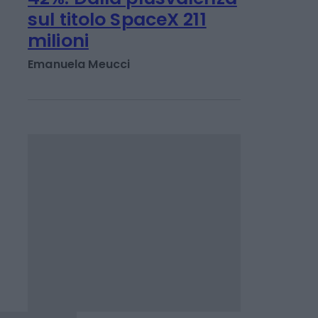
RISPARMIO E ASSICURAZIONI
Per Unipol utile su del
42%. Dalla plusvalenza
sul titolo SpaceX 211
milioni
Emanuela Meucci