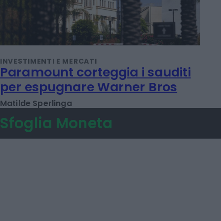
INVESTIMENTI E MERCATI
Paramount corteggia i sauditi
per espugnare Warner Bros
Matilde Sperlinga
Sfoglia Moneta