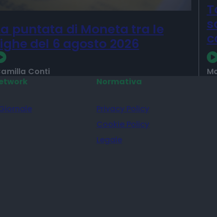
T
s
La puntata di Moneta tra le
c
righe del 6 agosto 2026
amilla Conti
Ma
etwork
Normativa
 Giornale
Privacy Policy
Cookie Policy
Legale