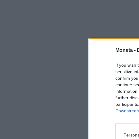
Moneta -
If you wish 
sensitive in
confirm you
continue se
information 
further disc
participants
Downstream 
Persona