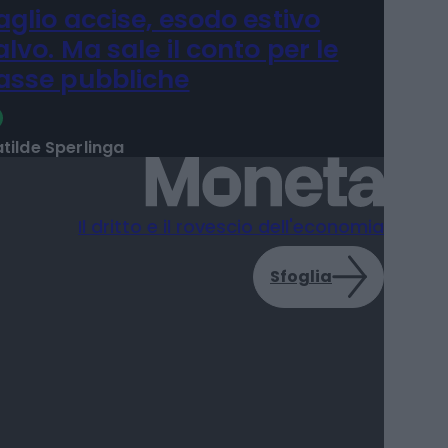
aglio accise, esodo estivo
alvo. Ma sale il conto per le
asse pubbliche
tilde Sperlinga
Il dritto e il rovescio dell'economia
Sfoglia