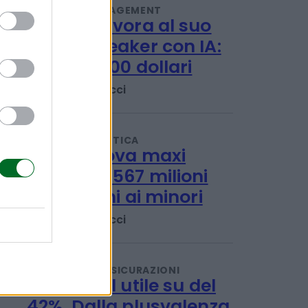
IMPRESA E MANAGEMENT
OpenAI lavora al suo
smart speaker con IA:
costerà 300 dollari
Emanuela Meucci
ECONOMIA POLITICA
Meta, nuova maxi
multa da 567 milioni
per i danni ai minori
Emanuela Meucci