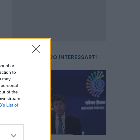
sonal or
ection to
ou may
POTREBBERO INTERESSARTI
 personal
out of the
 downstream
B’s List of