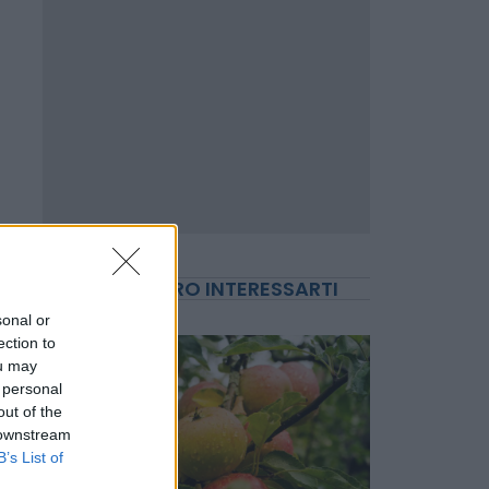
sonal or
ection to
ou may
POTREBBERO INTERESSARTI
 personal
out of the
 downstream
B’s List of