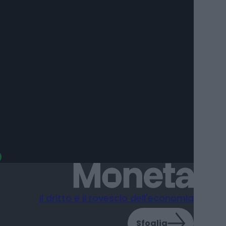
l parco fotovoltaico Enel di
ian di Giorgio