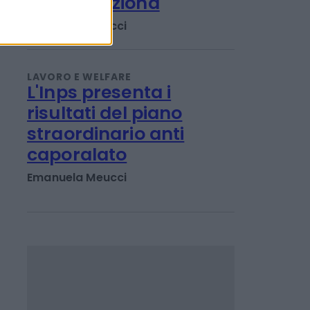
online dell'Inps per il
Progetto di vita: chi
può fare domanda e
come funziona
Emanuela Meucci
LAVORO E WELFARE
L'Inps presenta i
risultati del piano
straordinario anti
caporalato
Emanuela Meucci