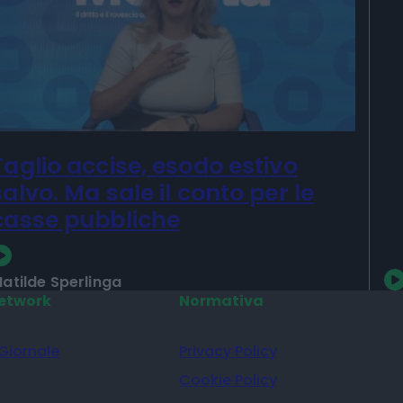
I
P
Taglio accise, esodo estivo
salvo. Ma sale il conto per le
casse pubbliche
atilde Sperlinga
etwork
Normativa