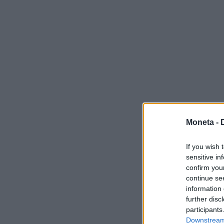
Moneta -
If you wish 
sensitive in
confirm you
continue se
information 
further disc
participants
Downstream 