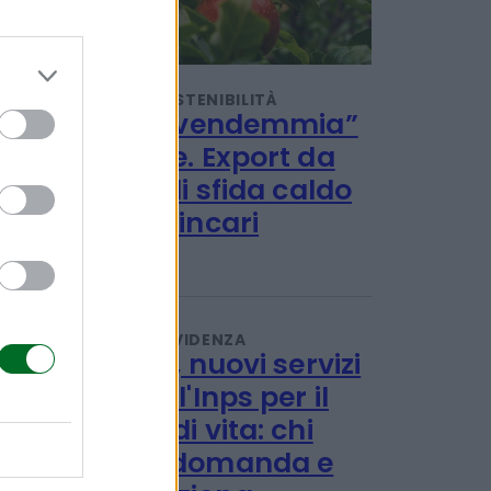
TENDENZE E SOSTENIBILITÀ
Al via la “vendemmia”
delle mele. Export da
1,2 miliardi sfida caldo
record e rincari
Redazione
PENSIONI E PREVIDENZA
Disabilità, nuovi servizi