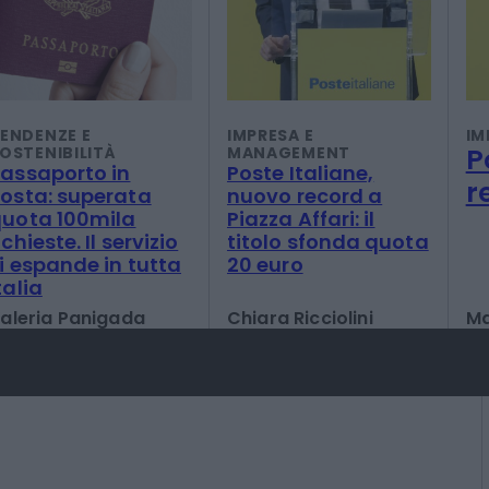
ENDENZE E
IMPRESA E
IM
P
OSTENIBILITÀ
MANAGEMENT
assaporto in
Poste Italiane,
r
osta: superata
nuovo record a
uota 100mila
Piazza Affari: il
ichieste. Il servizio
titolo sfonda quota
i espande in tutta
20 euro
talia
aleria Panigada
Chiara Ricciolini
Ma