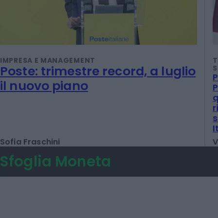
IMPRESA E MANAGEMENT
T
Poste: trimestre record, a luglio
S
P
il nuovo piano
P
q
r
s
I
Sofia Fraschini
V
Sfoglia Moneta