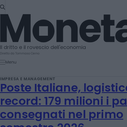
SKIP
TO
Moneta
CONTENT
Il dritto e il rovescio dell'economia
Diretto da Tommaso Cerno
Menu
IMPRESA E MANAGEMENT
Poste Italiane, logisti
record: 179 milioni i p