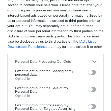
Redazione
section to confirm your selection. Please note that after your
opt-out request is processed you may continue seeing
interest-based ads based on personal information utilized by
us or personal information disclosed to third parties prior to
IMPRESA E MANAGEMENT
21 Invest raggiunge un accordo di
your opt-out. You may separately opt-out of the further
disclosure of your personal information by third parties on the
cessione e reinvestimento in Energreen
IAB’s list of downstream participants. This information may
Redazione
also be disclosed by us to third parties on the
IAB’s List of
Downstream Participants
that may further disclose it to other
third parties.
TENDENZE E SOSTENIBILITÀ
Ulivi, erba medica ed energia solare: le
Personal Data Processing Opt Outs
rinnovabili sposano l'agricoltura
I want to opt-out of the Sharing of my
Redazione
personal data.
Opted In
I want to opt-out of the Sale of my
Sfoglia Moneta
Personal Data.
Opted In
MULTIMEDIA
I want to opt-out of processing my
Personal Data for Targeted Advertising.