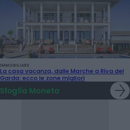
IMMOBILIARE
La casa vacanza, dalle Marche a Riva del
Garda: ecco le zone migliori
Sfoglia Moneta