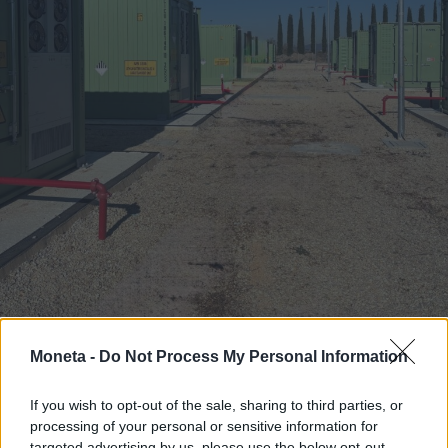
Moneta -
Do Not Process My Personal Information
TENDENZE E SOSTENIBILITÀ
If you wish to opt-out of the sale, sharing to third parties, or
L'accumulo accelera la transizione green:
processing of your personal or sensitive information for
il progetto Enel nel Viterbese
targeted advertising by us, please use the below opt-out