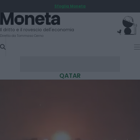
Sfoglia Moneta
SKIP
TO
Moneta
CONTENT
Il dritto e il rovescio dell'economia
Diretto da Tommaso Cerno
QATAR