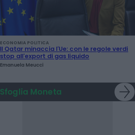
ECONOMIA POLITICA
Il Qatar minaccia l'Ue: con le regole verdi
stop all'export di gas liquido
Emanuela Meucci
Sfoglia Moneta