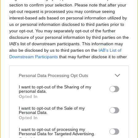
Redazione
section to confirm your selection. Please note that after your
opt-out request is processed you may continue seeing
interest-based ads based on personal information utilized by
us or personal information disclosed to third parties prior to
IMPRESA E MANAGEMENT
21 Invest raggiunge un accordo di
your opt-out. You may separately opt-out of the further
cessione e reinvestimento in Energreen
disclosure of your personal information by third parties on the
IAB’s list of downstream participants. This information may
Redazione
also be disclosed by us to third parties on the
IAB’s List of
Downstream Participants
that may further disclose it to other
third parties.
TENDENZE E SOSTENIBILITÀ
Ulivi, erba medica ed energia solare: le
Personal Data Processing Opt Outs
rinnovabili sposano l'agricoltura
I want to opt-out of the Sharing of my
Redazione
personal data.
Opted In
I want to opt-out of the Sale of my
Sfoglia Moneta
Personal Data.
Opted In
MULTIMEDIA
I want to opt-out of processing my
Personal Data for Targeted Advertising.