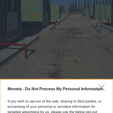
Moneta -
Do Not Process My Personal Information
TENDENZE E SOSTENIBILITÀ
If you wish to opt-out of the sale, sharing to third parties, or
L'accumulo accelera la transizione green:
processing of your personal or sensitive information for
il progetto Enel nel Viterbese
targeted advertising by us, please use the below opt-out