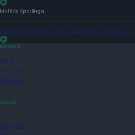
Taglio accise, esodo estivo salvo. Ma sale
il conto per le casse pubbliche
Matilde Sperlinga
Il parco fotovoltaico Enel di Pian di Giorgio
Moneta
Chi siamo
Contatti
Diffusione
Social
X