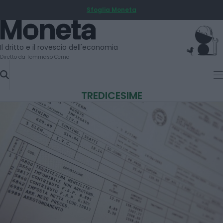
Sfoglia Moneta
SKIP
TO
Moneta
CONTENT
Il dritto e il rovescio dell'economia
Diretto da Tommaso Cerno
TREDICESIME