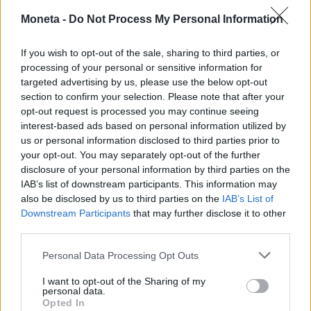
Moneta -
Do Not Process My Personal Information
If you wish to opt-out of the sale, sharing to third parties, or
TENDENZE E SOSTENIBILITÀ
Al via la “vendemmia” delle mele. Export
processing of your personal or sensitive information for
targeted advertising by us, please use the below opt-out
da 1,2 miliardi sfida caldo record e rincari
section to confirm your selection. Please note that after your
Redazione
opt-out request is processed you may continue seeing
interest-based ads based on personal information utilized by
us or personal information disclosed to third parties prior to
PENSIONI E PREVIDENZA
your opt-out. You may separately opt-out of the further
Disabilità, nuovi servizi online dell'Inps per
disclosure of your personal information by third parties on the
il Progetto di vita: chi può fare domanda e
IAB’s list of downstream participants. This information may
come funziona
also be disclosed by us to third parties on the
IAB’s List of
Downstream Participants
that may further disclose it to other
Emanuela Meucci
third parties.
Personal Data Processing Opt Outs
LAVORO E WELFARE
L'Inps presenta i risultati del piano
I want to opt-out of the Sharing of my
personal data.
straordinario anti caporalato
Opted In