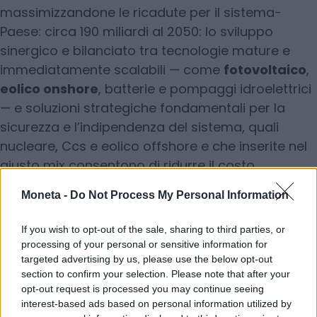
massimizzandone le ricadute per il sistema-
Paese: circa 190 miliardi al 2050: lo sviluppo
sinergico e bilanciato tra tecnologie mature e
immediatamente scalabili — come
fotovoltaico
,
eolico onshore
, batterie e pompaggi idroelettrici
— e soluzioni strategiche fondamentali per la
sicurezza e l’indipendenza del sistema, quali
nucleare, Ccs e eolico offshore e che inserite nel
giusto mix consentono di ridurre il costo
complessivo dell’energia; la valutazione del mix
Moneta -
Do Not Process My Personal Information
ottimale di tecnologie, da effettuare sulla base di
criteri quali rapidità di dispiegamento, costo
If you wish to opt-out of the sale, sharing to third parties, or
complessivo del sistema e dell’energia per il
processing of your personal or sensitive information for
cliente finale, capacità di contribuire alla
targeted advertising by us, please use the below opt-out
section to confirm your selection. Please note that after your
resilienza e sicurezza sistemica e di generare
opt-out request is processed you may continue seeing
impatti economici e industriali per il Paese; la
interest-based ads based on personal information utilized by