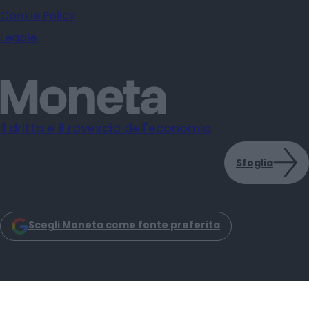
Cookie Policy
Legale
Il dritto e il rovescio dell'economia
Sfoglia
Scegli Moneta come fonte preferita
Moneta s.r.l. - Via Dell'Aprica 18 - 20158 - Milano
Iscrizione Registro Imprese CCIAA Milano C.F. e P.IVA: 14034200965