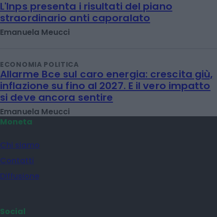
L'Inps presenta i risultati del piano
straordinario anti caporalato
Emanuela Meucci
ECONOMIA POLITICA
Allarme Bce sul caro energia: crescita giù,
inflazione su fino al 2027. E il vero impatto
si deve ancora sentire
Emanuela Meucci
Moneta
Chi siamo
Contatti
Diffusione
Social