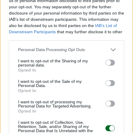
formalizzazione di un meccanismo di
us or personal information disclosed to third parties prior to
your opt-out. You may separately opt-out of the further
monitoraggio annuale e aggiornamento triennale
disclosure of your personal information by third parties on the
della roadmap, finalizzato a garantire flessibilità e
IAB’s list of downstream participants. This information may
reattività rispetto all’evoluzione tecnologica, ai
also be disclosed by us to third parties on the
IAB’s List of
contesti di mercato e agli scenari geopolitici; il
Downstream Participants
that may further disclose it to other
third parties.
bilanciamento tra misure incentivanti lato offerta
e lato domanda, affinché l’incentivazione alla
Personal Data Processing Opt Outs
produzione di energia decarbonizzata
si
I want to opt-out of the Sharing of my
accompagni a strumenti in grado di stimolare
personal data.
Opted In
l’adozione di nuove tecnologie da parte di
cittadini e imprese e l’attivazione di nuove filiere
I want to opt-out of the Sale of my
Personal Data.
produttive collegate.
Opted In
I want to opt-out of processing my
© RIPRODUZIONE RISERVATA
Personal Data for Targeted Advertising.
Opted In
I want to opt-out of Collection, Use,
edison
transizione energetica
Retention, Sale, and/or Sharing of my
Personal Data that Is Unrelated with the