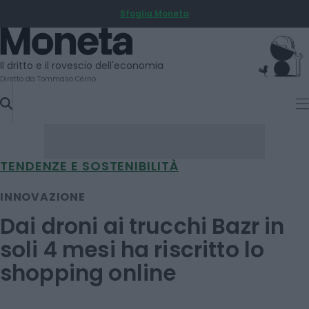
Sfoglia Moneta
SKIP
TO
Moneta
CONTENT
Il dritto e il rovescio dell'economia
Diretto da Tommaso Cerno
TENDENZE E SOSTENIBILITÀ
INNOVAZIONE
Dai droni ai trucchi Bazr in
soli 4 mesi ha riscritto lo
shopping online