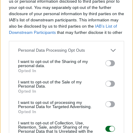
us or personal information disclosed to third parties prior to
prospettive anche di più, considerando che in
your opt-out. You may separately opt-out of the further
disclosure of your personal information by third parties on the
Cina è stimato che il mercato del live commerce
IAB’s list of downstream participants. This information may
raggiungerà il trilione di dollari entro il 2026», fa
also be disclosed by us to third parties on the
IAB’s List of
notare Giacomini. Che avrà anche 38 anni, un’età
Downstream Participants
that may further disclose it to other
third parties.
che nel nostro Paese ti mette senza dubbio
alcuno ancora (e no si sa bene perché) tra la
Personal Data Processing Opt Outs
schiera dei giovani, ma le idee chiare le ha da un
I want to opt-out of the Sharing of my
pezzo.
personal data.
Opted In
I want to opt-out of the Sale of my
Personal Data.
Opted In
Dopo aver appeso al chiodo gli scarpini da calcio
I want to opt-out of processing my
(la prima grande passione) e pure nel cassetto i
Personal Data for Targeted Advertising.
copioni di attore (altra sua grande passione),
Opted In
prima ha avuto un discreto percorso come
I want to opt-out of Collection, Use,
imprenditore teatrale, poi si è buttato sui social. A
Retention, Sale, and/or Sharing of my
Personal Data that Is Unrelated with the