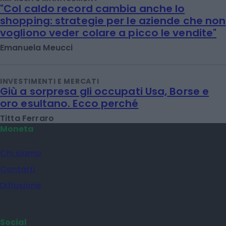
"Col caldo record cambia anche lo
shopping: strategie per le aziende che non
vogliono veder colare a picco le vendite"
Emanuela Meucci
INVESTIMENTI E MERCATI
Giù a sorpresa gli occupati Usa, Borse e
oro esultano. Ecco perché
Titta Ferraro
Moneta
Chi siamo
Contatti
Diffusione
Social