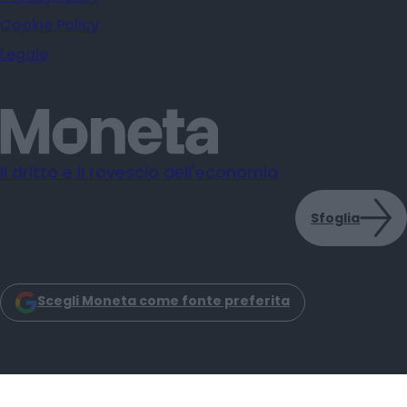
Cookie Policy
Legale
Il dritto e il rovescio dell'economia
Sfoglia
Scegli Moneta come fonte preferita
Moneta s.r.l. - Via Dell'Aprica 18 - 20158 - Milano
Iscrizione Registro Imprese CCIAA Milano C.F. e P.IVA: 14034200965