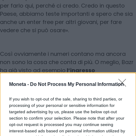
per farlo qui, perché ci credo. Credo in questo
Paese, abbiamo teste importanti e spero che sia
anche un enter free per altri giovani, per fare
vedere che si può osare».
Così ovviamente i numeri contano ma ancora
non sono la cosa che conta di più. O meglio, Bazr
ha già visto ad esempio
l’ingresso
dell’azionariato di alcuni fondi
come Valiant
Moneta -
Do Not Process My Personal Information
che ha acquisito una quota di minoranza nella
società con una valutazione pre-money di 50
If you wish to opt-out of the sale, sharing to third parties, or
milioni di euro. «Abbiamo le spalle larghe grazie a
processing of your personal or sensitive information for
chi ha creduto in questo progetto fin dall’inizio e
targeted advertising by us, please use the below opt-out
section to confirm your selection. Please note that after your
ha scelto di appoggiarci per i primi due anni di
opt-out request is processed you may continue seeing
avviamento, cioè fino a febbraio 2027. Ma in
interest-based ads based on personal information utilized by
realtà i numeri sono già consistenti e le