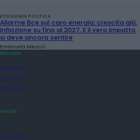
ECONOMIA POLITICA
Allarme Bce sul caro energia: crescita giù,
inflazione su fino al 2027. E il vero impatto
si deve ancora sentire
Emanuela Meucci
Moneta
Chi siamo
Contatti
Diffusione
Social
X
Instagram