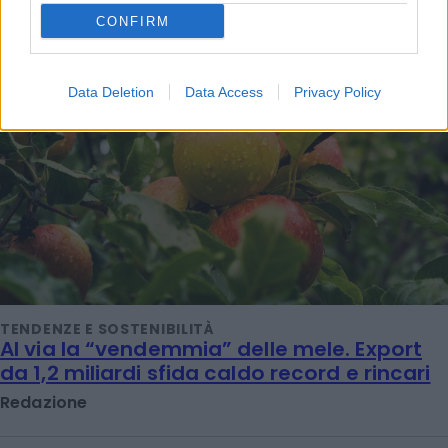
CONFIRM
Data Deletion
Data Access
Privacy Policy
TENDENZE E SOSTENIBILITÀ
Al via la “vendemmia” delle mele. Export
da 1,2 miliardi sfida caldo record e rincari
Redazione