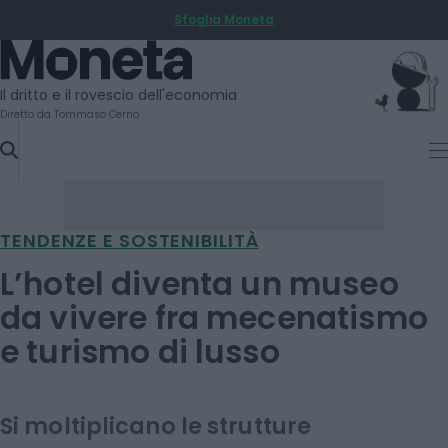
Sfoglia Moneta
SKIP
TO
Moneta
CONTENT
Il dritto e il rovescio dell'economia
Diretto da Tommaso Cerno
TENDENZE E SOSTENIBILITÀ
L’hotel diventa un museo
da vivere fra mecenatismo
e turismo di lusso
Si moltiplicano le strutture