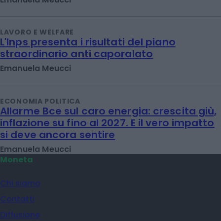
LAVORO E WELFARE
L'Inps presenta i risultati del piano
straordinario anti caporalato
Emanuela Meucci
ECONOMIA POLITICA
Allarme Bce sul caro energia: crescita giù,
inflazione su fino al 2027. E il vero impatto
si deve ancora sentire
Emanuela Meucci
Moneta
Chi siamo
Contatti
Diffusione