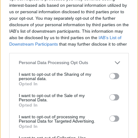
A Torino, il Duparc Contemporary Suites propone
interest-based ads based on personal information utilized by
un’esperienza più intima, vicina alla dimensione di
us or personal information disclosed to third parties prior to
una casa di collezionisti, con una significativa
your opt-out. You may separately opt-out of the further
presenza di opere contemporanee e dell’arte
disclosure of your personal information by third parties on the
IAB’s list of downstream participants. This information may
povera. In Liguria, l’Art Hotel Garden di Albissola
also be disclosed by us to third parties on the
IAB’s List of
Marina affonda le proprie radici nella tradizione
Downstream Participants
that may further disclose it to other
ceramica del territorio, mentre il Lasserhaus di
third parties.
Bressanone sviluppa il dialogo tra arte antica e
Personal Data Processing Opt Outs
contemporanea in un palazzo quattrocentesco. A
I want to opt-out of the Sharing of my
Roma, la Residenza di Ripetta rappresenta un
personal data.
altro esempio di struttura che ha intrecciato
Opted In
ospitalità e cultura.
I want to opt-out of the Sale of my
Personal Data.
Opted In
Fenomeno globale
I want to opt-out of processing my
Personal Data for Targeted Advertising.
Opted In
La crescita degli art hotel, un fenomeno ormai
I want to opt-out of Collection, Use,