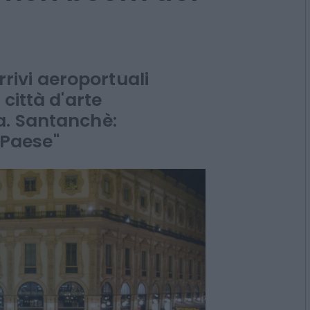
arrivi aeroportuali
città d'arte
a. Santanchè:
l Paese"