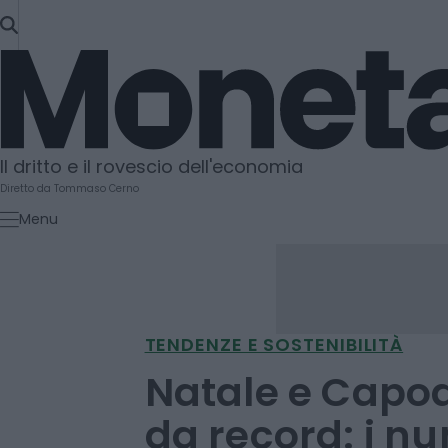
SKIP
TO
Moneta
CONTENT
Il dritto e il rovescio dell'economia
Diretto da Tommaso Cerno
Menu
TENDENZE E SOSTENIBILITÀ
Natale e Capod
da record: i n