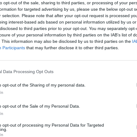
to opt-out of the sale, sharing to third parties, or processing of your per
a e di collocarsi
formation for targeted advertising by us, please use the below opt-out s
.
r selection. Please note that after your opt-out request is processed y
eing interest-based ads based on personal information utilized by us or
Statistica del Ministero del
disclosed to third parties prior to your opt-out. You may separately opt-
losure of your personal information by third parties on the IAB’s list of
ica, capace di intercettare un
. This information may also be disclosed by us to third parties on the
IA
viaggio differenti. Tra il 1°
Participants
that may further disclose it to other third parties.
6 la saturazione OTA media
vero la quota di camere già
renotazione online come Booking,
l Data Processing Opt Outs
na emerge con forza come
o opt-out of the Sharing of my personal data.
ggiungendo un tasso del 46,6%.
In
a guidano la classifica,
, seguite dall’Umbria che arriva
o opt-out of the Sale of my Personal Data.
In
to opt-out of processing my Personal Data for Targeted
tinuano a rappresentare un
ing.
a 1,6 milioni di prenotazioni OTA,
In