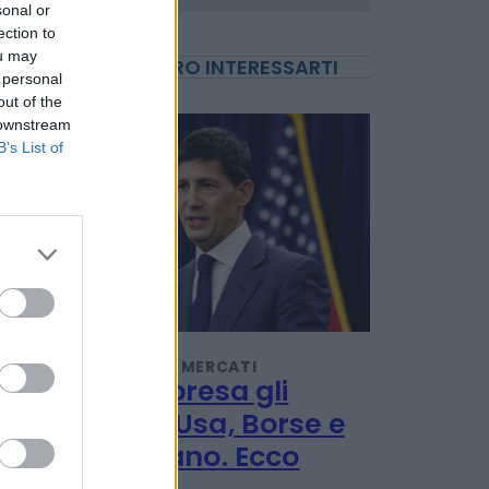
sonal or
ection to
ou may
POTREBBERO INTERESSARTI
 personal
out of the
 downstream
B’s List of
INVESTIMENTI E MERCATI
Giù a sorpresa gli
occupati Usa, Borse e
oro esultano. Ecco