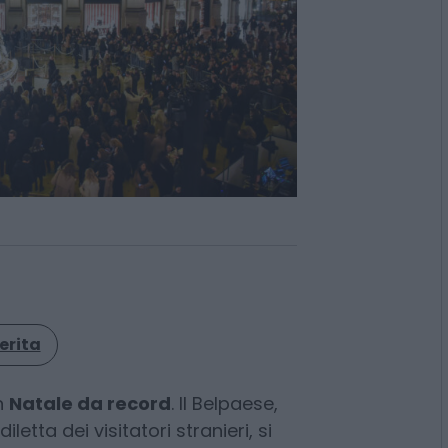
erita
n
Natale da record
. Il Belpaese,
etta dei visitatori stranieri, si