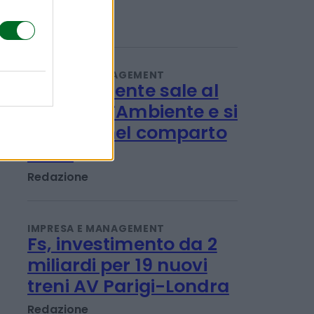
perché
Titta Ferraro
IMPRESA E MANAGEMENT
Iren Ambiente sale al
100% di ETAmbiente e si
rafforza nel comparto
rifiuti
Redazione
IMPRESA E MANAGEMENT
Fs, investimento da 2
miliardi per 19 nuovi
treni AV Parigi-Londra
Redazione