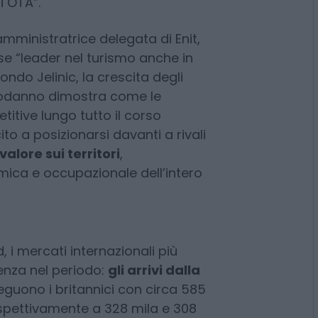
i OTA”.
mministratrice delegata di Enit,
se “leader nel turismo anche in
ndo Jelinic, la crescita degli
apodanno dimostra come le
titive lungo tutto il corso
ito a posizionarsi davanti a rivali
alore sui territori
,
ica e occupazionale dell’intero
, i mercati internazionali più
enza nel periodo:
gli arrivi dalla
seguono i britannici con circa 585
rispettivamente a 328 mila e 308