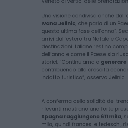
Veneto ai vertici delle prenotazion
Una visione condivisa anche dall’a
Ivana Jelinic
, che parla di un Pae
questa ultima fase dell’anno”. Seco
arrivi dall’estero tra Natale e C
destinazioni italiane restino compe
dell’anno e come il Paese sia riusc
storici. “Continuiamo a
generare v
contribuendo alla crescita econom
indotto turistico”, osserva Jelinic.
A conferma della solidità del trend
rilevanti mostrano una forte pres
Spagna raggiungono 611 mila
, 
mila, quindi francesi e tedeschi, 