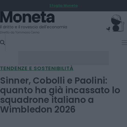
Sfoglia Moneta
SKIP
TO
Moneta
CONTENT
Il dritto e il rovescio dell'economia
Diretto da Tommaso Cerno
TENDENZE E SOSTENIBILITÀ
Sinner, Cobolli e Paolini:
quanto ha già incassato lo
squadrone italiano a
Wimbledon 2026