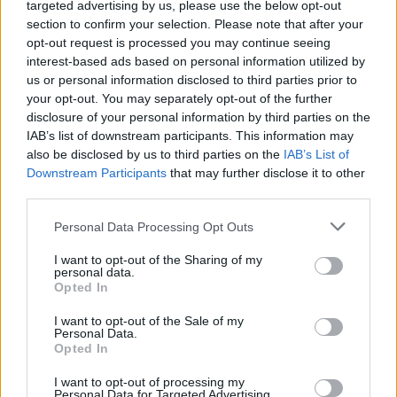
targeted advertising by us, please use the below opt-out
Slam, seguendo lo stesso copione già registrato
section to confirm your selection. Please note that after your
per il
Roland Garros
.
opt-out request is processed you may continue seeing
interest-based ads based on personal information utilized by
us or personal information disclosed to third parties prior to
your opt-out. You may separately opt-out of the further
Nelle settimane precedenti all’inizio del torneo,
disclosure of your personal information by third parties on the
IAB’s list of downstream participants. This information may
numerosi big del circuito – compreso Sinner –
also be disclosed by us to third parties on the
IAB’s List of
avevano aderito a una protesta simbolica
Downstream Participants
that may further disclose it to other
limitando gli impegni con i media. La
third parties.
contestazione non riguarda infatti l’entità
Personal Data Processing Opt Outs
assoluta dei premi, ma la quota dei ricavi
complessivi destinata agli atleti.
I want to opt-out of the Sharing of my
personal data.
Opted In
Secondo i rappresentanti dei giocatori, oggi il
I want to opt-out of the Sale of my
prize money rappresenta poco meno del
15% dei
Personal Data.
Opted In
ricavi generati da Wimbledon
, mentre la
richiesta è di arrivare almeno al
16%
I want to opt-out of processing my
Personal Data for Targeted Advertising.