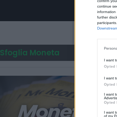
confirm you
continue se
information 
further disc
participants
Downstream 
Persona
I want t
Opted 
Sfoglia Moneta
I want t
Opted 
PIÙ 
I want 
Advertis
Opted 
I want t
of my P