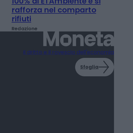
IMPRESA E MANAGEMENT
Iren Ambiente sale al
100% di ETAmbiente e si
rafforza nel comparto
rifiuti
Redazione
Il dritto e il rovescio dell'economia
Sfoglia