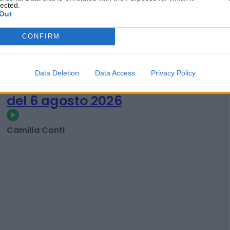
lected.
Out
CONFIRM
Data Deletion
Data Access
Privacy Policy
La puntata di Moneta tra le righe
del 6 agosto 2026
Camilla Conti