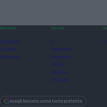
Moneta
Social
N
Chi siamo
X
il
Contatti
Instagram
Diffusione
Facebook
TikTok
Linkedin
YouTube