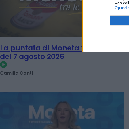
was col
Opted 
La puntata di Moneta tra le righe
del 7 agosto 2026
Camilla Conti