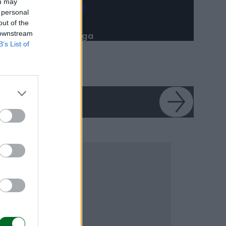
ou may
Taglio accise, esodo
 personal
estivo salvo. Ma sale il
out of the
conto per le casse
 downstream
B’s List of
pubbliche
Matilde Sperlinga