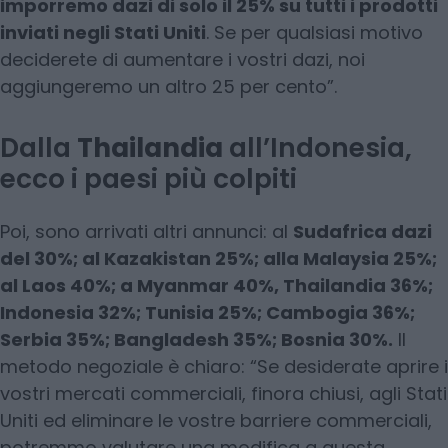
imporremo dazi di solo il 25% su tutti i prodotti
inviati negli Stati Uniti
. Se per qualsiasi motivo
deciderete di aumentare i vostri dazi, noi
aggiungeremo un altro 25 per cento”.
Dalla
Thailandia
all’Indonesia,
ecco i paesi più colpiti
Poi, sono arrivati altri annunci: al
Sudafrica dazi
del 30%; al Kazakistan 25%; alla Malaysia 25%;
al Laos 40%; a Myanmar 40%, Thailandia 36%;
Indonesia 32%; Tunisia 25%; Cambogia 36%;
Serbia 35%; Bangladesh 35%; Bosnia 30%.
Il
metodo negoziale è chiaro: “Se desiderate aprire i
vostri mercati commerciali, finora chiusi, agli Stati
Uniti ed eliminare le vostre barriere commerciali,
potremmo valutare una modifica a questa