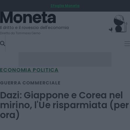
Sfoglia Moneta
SKIP
TO
Moneta
CONTENT
Il dritto e il rovescio dell'economia
Diretto da Tommaso Cerno
ECONOMIA POLITICA
GUERRA COMMERCIALE
Dazi: Giappone e Corea nel
mirino, l'Ue risparmiata (per
ora)