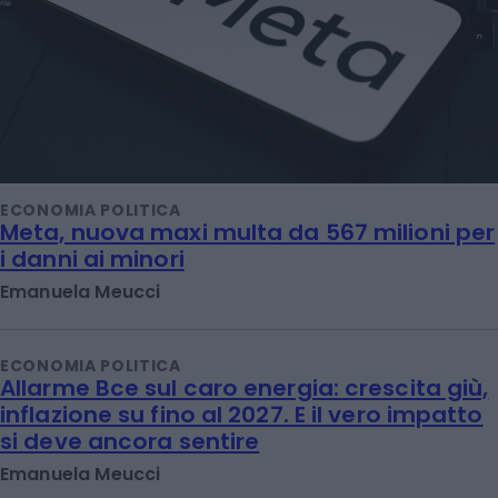
ECONOMIA POLITICA
Meta, nuova maxi multa da 567 milioni per
i danni ai minori
Emanuela Meucci
ECONOMIA POLITICA
Allarme Bce sul caro energia: crescita giù,
inflazione su fino al 2027. E il vero impatto
si deve ancora sentire
Emanuela Meucci