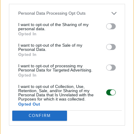
Il 3,1% del 2025 segnala che il rientro è in atto, ma
third parties.
non ancora sufficiente per chiudere formalmente
Personal Data Processing Opt Outs
la partita con Bruxelles. Il governo punta sulla
crescita, sugli investimenti e su una
I want to opt-out of the Sharing of my
personal data.
ricomposizione del prelievo fiscale a favore del
Opted In
lavoro per consolidare il miglioramento nei
I want to opt-out of the Sale of my
prossimi anni. Per ora, però, l’Italia resta dentro la
Personal Data.
Opted In
procedura e deve rinviare l’accesso agli
strumenti finanziari collegati alla sua uscita.
I want to opt-out of processing my
Personal Data for Targeted Advertising.
La fotografia è quella di un Paese che tiene, che
Opted In
migliora e rafforza il saldo primario, ma che deve
I want to opt-out of Collection, Use,
ancora completare l’ultimo tratto del percorso
Retention, Sale, and/or Sharing of my
Personal Data that Is Unrelated with the
per riconquistare pienamente margini di manovra
Purposes for which it was collected.
in Europa. Un cammino stretto, ma già tracciato.
Opted Out
CONFIRM
Leggi anche: