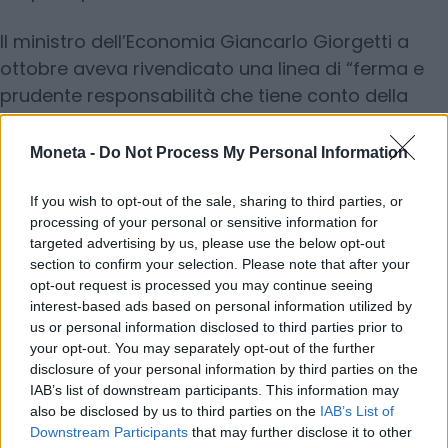
Il ministro dell’Economia Giancarlo Giorgetti a
ottobre aveva rivendicato una linea di “ferma e
prudente responsabilità che tiene conto della
necessità della tenuta della finanza pubblica nel
rispetto delle nuove regole europee ma nel
Moneta -
Do Not Process My Personal Information
quadro delle misure imprescindibili a favore della
crescita economica e sociale dei lavoratori, delle
If you wish to opt-out of the sale, sharing to third parties, or
processing of your personal or sensitive information for
famiglie e delle imprese”. E occorre dire che i
targeted advertising by us, please use the below opt-out
numeri forniti dall’Istat non deviano dalla
section to confirm your selection. Please note that after your
traiettoria impostata dal Dpfp che prevede
un
opt-out request is processed you may continue seeing
interest-based ads based on personal information utilized by
deficit programmato al 2,8% nel 2026, al 2,6%
us or personal information disclosed to third parties prior to
nel 2027 e al 2,3% nel 2028
, e una dinamica del
your opt-out. You may separately opt-out of the further
debito in riduzione a partire dal 2027.
disclosure of your personal information by third parties on the
IAB’s list of downstream participants. This information may
also be disclosed by us to third parties on the
IAB’s List of
Downstream Participants
that may further disclose it to other