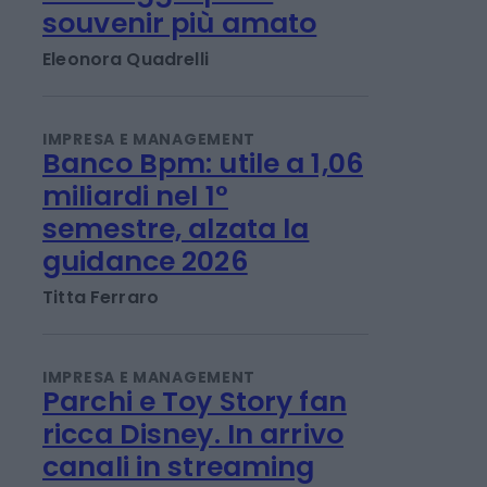
La cucina italiana
motore del turismo.
Formaggi tipici il
souvenir più amato
Eleonora Quadrelli
IMPRESA E MANAGEMENT
Banco Bpm: utile a 1,06
miliardi nel 1°
semestre, alzata la
guidance 2026
Titta Ferraro
IMPRESA E MANAGEMENT