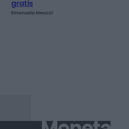
Parchi e Toy Story fan
ricca Disney. In arrivo
canali in streaming
gratis
Emanuela Meucci