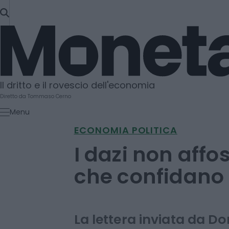
SKIP
TO
Moneta
CONTENT
Il dritto e il rovescio dell'economia
Diretto da Tommaso Cerno
Menu
ECONOMIA POLITICA
I dazi non affo
che confidano 