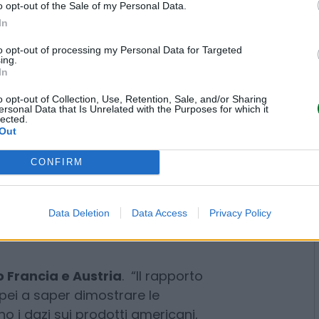
o opt-out of the Sale of my Personal Data.
 “Dovremmo quindi prepararci non
In
sta di contro-dazi
congelata fino
ve” contromisure, ha spiegato.
to opt-out of processing my Personal Data for Targeted
ing.
In
al Commercio, Maros Sefcovic,
o opt-out of Collection, Use, Retention, Sale, and/or Sharing
troparti americane oggi sul
ersonal Data that Is Unrelated with the Purposes for which it
lected.
o stesso capo negoziatore Ue
Out
 Ue. “Non riesco davvero a
CONFIRM
iungere un accordo “senza aver
olineato. “Continuiamo a credere
ico meriti una soluzione
Data Deletion
Data Access
Privacy Policy
asi per nuova stabilità e
amo aperto il dialogo con
ella scadenza del primo agosto,