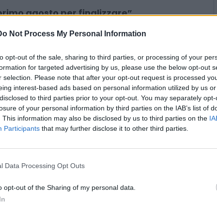
,55%). Sale invece Londra
a già stretto accordi
Do Not Process My Personal Information
primo agosto per finalizzare”
to opt-out of the sale, sharing to third parties, or processing of your per
formation for targeted advertising by us, please use the below opt-out s
, “quindi i negoziati sono in corso”
r selection. Please note that after your opt-out request is processed y
sarà chiara. Vogliamo un
eing interest-based ads based on personal information utilized by us or
do equo”, ha detto il ministro
disclosed to third parties prior to your opt-out. You may separately opt-
dente di turno Ue, Lars Lokke
losure of your personal information by third parties on the IAB’s list of
. This information may also be disclosed by us to third parties on the
IA
io Ue Commercio, evidenziando
Participants
that may further disclose it to other third parties.
sette “è l’aspetto più importante”.
ngiustificati, dobbiamo essere
inistro. “Siamo 450 milioni di
l Data Processing Opt Outs
opea e questo ci dà un forte
esa, ma ‘se vuoi la pace, prepara
o opt-out of the Sharing of my personal data.
ussen, ribadendo la necessità di
In
rumenti a disposizione nella