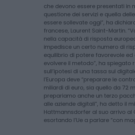
A insistere per la linea dura son
di forza oggi deve indurre gli eur
contromisure. Le contromisure son
che devono essere presentati in 
questione dei servizi e quella del
essere sollevate oggi”, ha dichiar
francese, Laurent Saint-Martin. “V
nella capacità di risposta europea.
impedisce un certo numero di rispo
equilibrio di potere favorevole e
evolvere il metodo”, ha spiegat
sull’ipotesi di una tassa sul digital
l’Europa deve “preparare le contro
miliardi di euro, sia quello da 72 m
prepariamo anche un terzo pacche
alle aziende digitali”, ha detto il