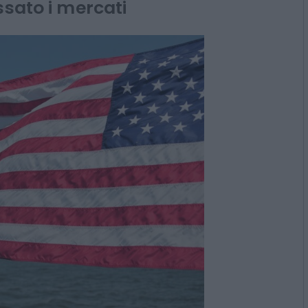
onald Trump alla Ue sui
ssato i mercati