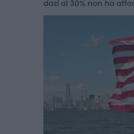
La lettera inviata da D
dazi al 30% non ha affo