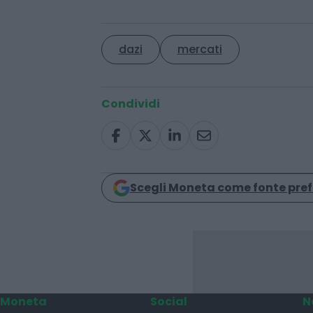
Hattmannsdorfer al suo arrivo al
esortando l’Ue a parlare “con mag
dazi
mercati
Condividi
Scegli Moneta come fonte pref