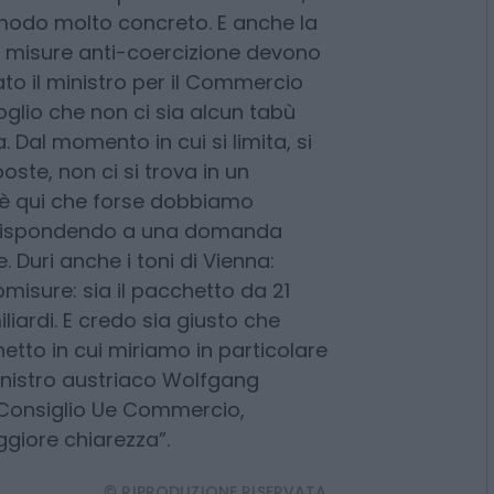
o Francia e Austria
. “Il rapporto
opei a saper dimostrare le
o i dazi sui prodotti americani,
modo molto concreto. E anche la
le misure anti-coercizione devono
ato il ministro per il Commercio
oglio che non ci sia alcun tabù
 Dal momento in cui si limita, si
ste, non ci si trova in un
d è qui che forse dobbiamo
o rispondendo a una domanda
e. Duri anche i toni di Vienna:
misure: sia il pacchetto da 21
iliardi. E credo sia giusto che
tto in cui miriamo in particolare
 ministro austriaco Wolfgang