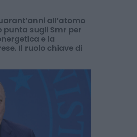
un serbatoio
quarant’anni all’atomo
no punta sugli Smr per
energetica e la
ese. Il ruolo chiave di