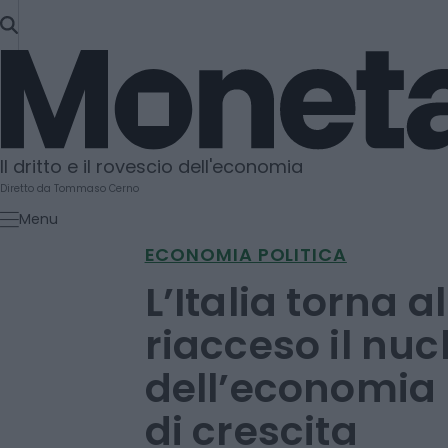
SKIP
TO
Moneta
CONTENT
Il dritto e il rovescio dell'economia
Diretto da Tommaso Cerno
Menu
ECONOMIA POLITICA
L’Italia torna a
riacceso il nuc