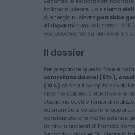
Unimpresa valuta che il nuovo nuc
aziende italiane di ridurre la spe
più significativo è il dato sugli in
Secondo le elaborazioni riportate 
italiana nucleare, un sistema elett
di energia nucleare
potrebbe gene
di risparmi
cumulati entro il 2050
esclusivamente su rinnovabili e s
Il dossier
Per preparare questa fase è nat
controllata da Enel (51%), Ansa
(10%)
che ha il compito di valutar
sistema italiano. L’obiettivo è anali
studiarne costi e tempi di realizzaz