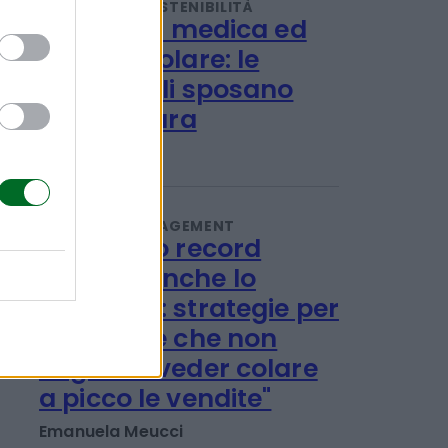
Redazione
TENDENZE E SOSTENIBILITÀ
Ulivi, erba medica ed
energia solare: le
rinnovabili sposano
l'agricoltura
Redazione
IMPRESA E MANAGEMENT
"Col caldo record
cambia anche lo
shopping: strategie per
le aziende che non