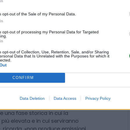
In
o il nucleare del Novecento, ma
generalmente inferiore a 300
o opt-out of the Sale of my Personal Data.
In
ostruiti in fabbrica e assemblati
azione. Secondo i dati industriali
to opt-out of processing my Personal Data for Targeted
ing.
ichiede
investimenti compresi
In
ro i 6-9 miliardi necessari per
o opt-out of Collection, Use, Retention, Sale, and/or Sharing
i tempi risultano notevolmente più
ersonal Data that Is Unrelated with the Purposes for which it
lected.
 la realizzazione, rispetto ai
Out
venzionali. La vita utile resta
nt’anni. Il principale
elemento
CONFIRM
rezza
. Molti dei progetti oggi in
i che consentono al reattore di
Data Deletion
Data Access
Privacy Policy
e in assenza di alimentazione
a della
nuova strategia italiana
: