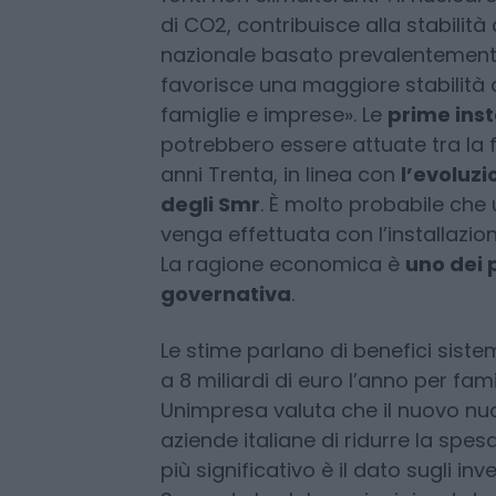
«Puntare sul nucleare di nuova gen
Paese nelle condizioni di affrontar
domanda di energia sarà sempre p
fonti non climalteranti». Il nuclea
di CO2, contribuisce alla stabilit
nazionale basato prevalentemente 
favorisce una maggiore stabilità d
famiglie e imprese». Le
prime inst
potrebbero essere attuate tra la fin
anni Trenta, in linea con
l’evoluz
degli Smr
. È molto probabile ch
venga effettuata con l’installazion
La ragione economica è
uno dei p
governativa
.
Le stime parlano di benefici siste
a 8 miliardi di euro l’anno per fa