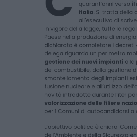
C
on il via libera della
il governo compie il 
quarant’anni verso
i
Italia
. Si tratta dell
all’esecutivo di scriv
in vigore della legge, tutte le rego
Paese nella produzione di energia 
dichiarato è completare i decreti a
delega riguarda un perimetro mol
gestione dei nuovi impianti
alla
del combustibile, dalla gestione dei 
smantellamento degli impianti esist
fusione nucleare e all’utilizzo del
novità introdotte durante l’iter p
valorizzazione delle filiere naz