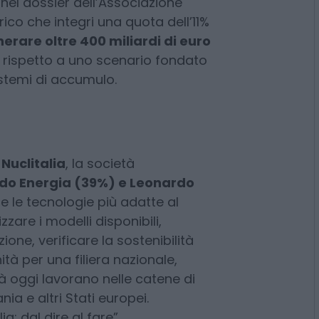
leare potrebbe consentire alle
sa energetica fino al 30%. Ancora
vestimenti di lungo periodo.
nel dossier dell’Associazione
rico che integri una quota dell’11%
rare oltre 400 miliardi di euro
 rispetto a uno scenario fondato
istemi di accumulo.
a
Nuclitalia
, la società
ldo Energia (39%) e Leonardo
e le tecnologie più adatte al
zzare i modelli disponibili,
ione, verificare la sostenibilità