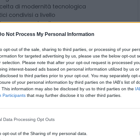
spitare gli impianti.
e ha spiegato a
Moneta
il ministro
nergetica
Gilberto Pichetto
elta di modernità tecnologica
Do Not Process My Personal Information
ci condivisi a livello
to opt-out of the sale, sharing to third parties, or processing of your per
stegno concreto alla
formation for targeted advertising by us, please use the below opt-out s
». Le aziende, ha proseguito,
r selection. Please note that after your opt-out request is processed y
 in prospettiva, di
eing interest-based ads based on personal information utilized by us or
ri, continui e meno esposti alle
disclosed to third parties prior to your opt-out. You may separately opt-
losure of your personal information by third parties on the IAB’s list of
 mercati».
. This information may also be disclosed by us to third parties on the
IA
Participants
that may further disclose it to other third parties.
l Data Processing Opt Outs
 la tecnologia sulla quale il
o dell’atomo: gli
Small Modular
o opt-out of the Sharing of my personal data.
elle grandi centrali da migliaia di