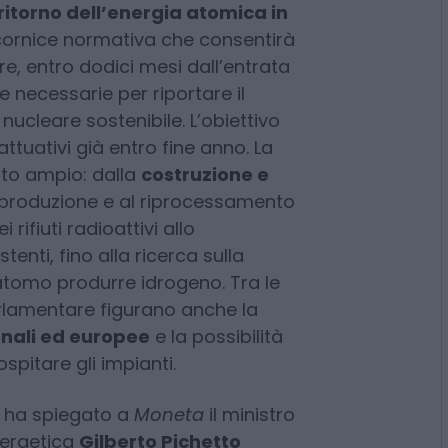
 Camera al ddl delega sul nucleare
passo più importante degli ultimi
l ritorno dell’energia atomica in
a cornice normativa che consentirà
ere, entro dodici mesi dall’entrata
le necessarie per riportare il
nucleare sostenibile. L’obiettivo
ttuativi già entro fine anno. La
to ampio: dalla
costruzione e
 produzione e al riprocessamento
rifiuti radioattivi allo
enti, fino alla ricerca sulla
l’atomo produrre idrogeno. Tra le
arlamentare figurano anche la
ionali ed europee
e la possibilità