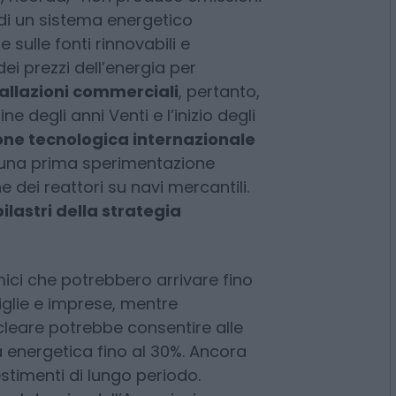
erazione significa mettere il
e una fase storica in cui la
iù elevata e in cui serviranno
re, ricorda, «non produce emissioni
à di un sistema energetico
sulle fonti rinnovabili e
ei prezzi dell’energia per
allazioni commerciali
, pertanto,
e degli anni Venti e l’inizio degli
ione tecnologica internazionale
e una prima sperimentazione
e dei reattori su navi mercantili.
ilastri della strategia
mici che potrebbero arrivare fino
miglie e imprese, mentre