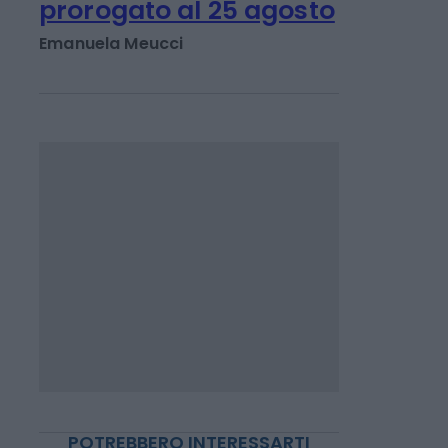
ECONOMIA POLITICA
Accise, taglio sul diesel
prorogato al 25 agosto
Emanuela Meucci