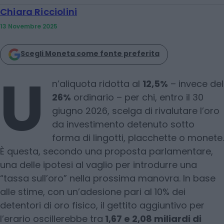
Chiara Ricciolini
13 Novembre 2025
Scegli Moneta come fonte preferita
U
n’aliquota ridotta al
12,5%
– invece del
26%
ordinario – per chi, entro il 30
giugno 2026, scelga di rivalutare l’oro
da investimento detenuto sotto
forma di lingotti, placchette o monete.
È questa, secondo una proposta parlamentare,
una delle ipotesi al vaglio per introdurre una
“tassa sull’oro” nella prossima manovra. In base
alle stime, con un’adesione pari al 10% dei
detentori di oro fisico, il gettito aggiuntivo per
l’erario oscillerebbe tra
1,67 e 2,08 miliardi di