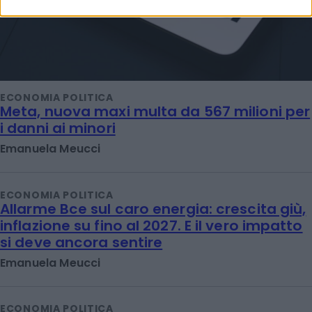
ECONOMIA POLITICA
Meta, nuova maxi multa da 567 milioni per
i danni ai minori
Emanuela Meucci
ECONOMIA POLITICA
Allarme Bce sul caro energia: crescita giù,
inflazione su fino al 2027. E il vero impatto
si deve ancora sentire
Emanuela Meucci
ECONOMIA POLITICA