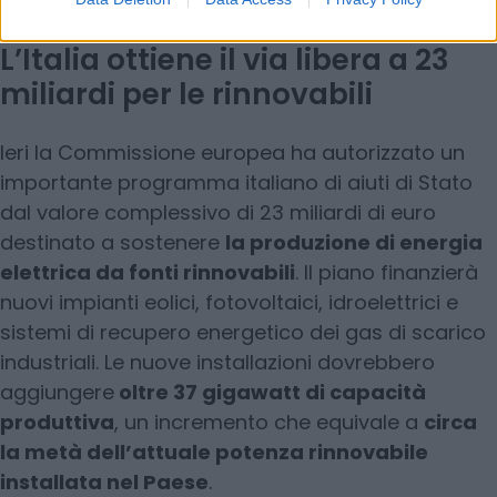
L’Italia ottiene il via libera a 23
miliardi per le rinnovabili
Ieri la Commissione europea ha autorizzato un
importante programma italiano di aiuti di Stato
dal valore complessivo di 23 miliardi di euro
destinato a sostenere
la produzione di energia
elettrica da fonti rinnovabili
. Il piano finanzierà
nuovi impianti eolici, fotovoltaici, idroelettrici e
sistemi di recupero energetico dei gas di scarico
industriali. Le nuove installazioni dovrebbero
aggiungere
oltre 37 gigawatt di capacità
produttiva
, un incremento che equivale a
circa
la metà dell’attuale potenza rinnovabile
installata nel Paese
.