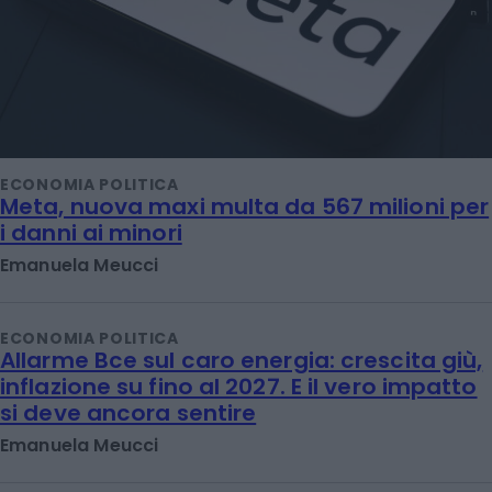
ECONOMIA POLITICA
Meta, nuova maxi multa da 567 milioni per
i danni ai minori
Emanuela Meucci
ECONOMIA POLITICA
Allarme Bce sul caro energia: crescita giù,
inflazione su fino al 2027. E il vero impatto
si deve ancora sentire
Emanuela Meucci