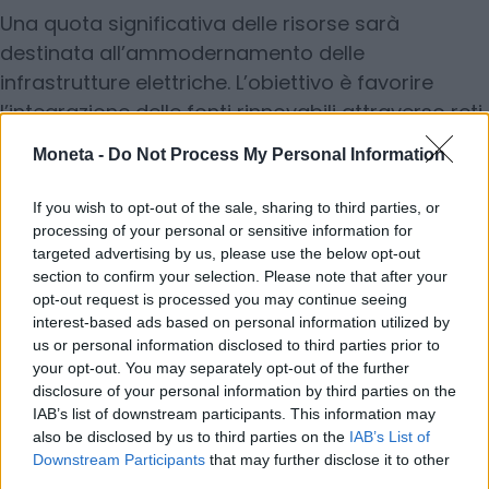
Una quota significativa delle risorse sarà
destinata all’ammodernamento delle
infrastrutture elettriche. L’obiettivo è favorire
l’integrazione delle fonti rinnovabili attraverso reti
più intelligenti, efficienti e capaci di gestire una
Moneta -
Do Not Process My Personal Information
produzione energetica sempre più distribuita.
If you wish to opt-out of the sale, sharing to third parties, or
5. Cooperazione industriale e
processing of your personal or sensitive information for
targeted advertising by us, please use the below opt-out
innovazione
section to confirm your selection. Please note that after your
opt-out request is processed you may continue seeing
Il programma intende promuovere partnership
interest-based ads based on personal information utilized by
industriali tra imprese europee e mediterranee
us or personal information disclosed to third parties prior to
your opt-out. You may separately opt-out of the further
per sviluppare nuove tecnologie pulite, rafforzare
disclosure of your personal information by third parties on the
le catene di approvvigionamento e incrementare
IAB’s list of downstream participants. This information may
la capacità produttiva del settore green.
also be disclosed by us to third parties on the
IAB’s List of
Downstream Participants
that may further disclose it to other
third parties.