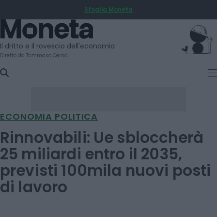
Sfoglia Moneta
SKIP
TO
Moneta
CONTENT
Il dritto e il rovescio dell'economia
Diretto da Tommaso Cerno
ECONOMIA POLITICA
Rinnovabili: Ue sbloccherà
25 miliardi entro il 2035,
previsti 100mila nuovi posti
di lavoro