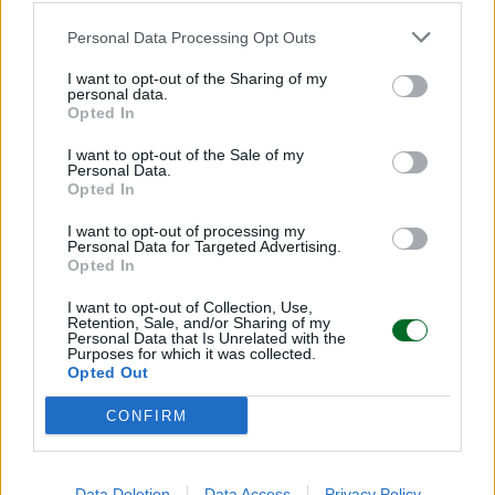
Le prossime tappe
Personal Data Processing Opt Outs
Bruxelles ha lanciato un invito a manifestare
I want to opt-out of the Sharing of my
personal data.
interesse rivolto agli
investitori privati
, tra cui
Opted In
banche commerciali, fondi di investimento e
I want to opt-out of the Sale of my
operatori della finanza a impatto sociale, aperto
Personal Data.
fino al
15 giugno
, e un invito a manifestare
Opted In
interesse rivolto ai
promotori di progetti
, come
I want to opt-out of processing my
le società che sviluppano progetti, aperto fino al
Personal Data for Targeted Advertising.
Opted In
15 agosto
.
I want to opt-out of Collection, Use,
Retention, Sale, and/or Sharing of my
La prima piattaforma operativa di investimento
Personal Data that Is Unrelated with the
Purposes for which it was collected.
T-Med dovrebbe essere attivata entro ottobre
Opted Out
2026, mentre nel 2027 sono attese le prime
CONFIRM
collaborazioni industriali concrete tra aziende
europee e partner del Mediterraneo nel settore
delle tecnologie pulite.
Data Deletion
Data Access
Privacy Policy