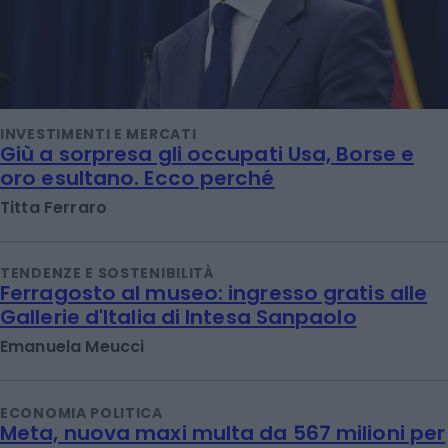
INVESTIMENTI E MERCATI
Giù a sorpresa gli occupati Usa, Borse e
oro esultano. Ecco perché
Titta Ferraro
TENDENZE E SOSTENIBILITÀ
Ferragosto al museo: ingresso gratis alle
Gallerie d'Italia di Intesa Sanpaolo
Emanuela Meucci
ECONOMIA POLITICA
Meta, nuova maxi multa da 567 milioni per