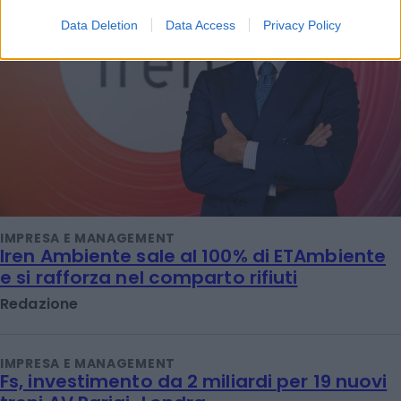
Data Deletion
Data Access
Privacy Policy
IMPRESA E MANAGEMENT
Iren Ambiente sale al 100% di ETAmbiente
e si rafforza nel comparto rifiuti
Redazione
IMPRESA E MANAGEMENT
Fs, investimento da 2 miliardi per 19 nuovi