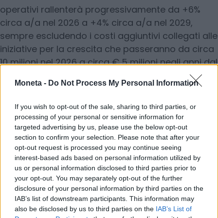
operativi rallenterà progressivamente da +6%
circa a/a nel 2026 a +4% circa a/a nel 2029,
sempre escludendo i costi aggiuntivi collegati alle
iniziative per la crescita che passeranno da circa
10 milioni nel 2026 a circa € 5 milioni negli anni dal
2027 al 2029.
Moneta -
Do Not Process My Personal Information
© RIPRODUZIONE RISERVATA
If you wish to opt-out of the sale, sharing to third parties, or
processing of your personal or sensitive information for
targeted advertising by us, please use the below opt-out
banche
Piazza Affari
section to confirm your selection. Please note that after your
opt-out request is processed you may continue seeing
interest-based ads based on personal information utilized by
Condividi
us or personal information disclosed to third parties prior to
your opt-out. You may separately opt-out of the further
disclosure of your personal information by third parties on the
IAB’s list of downstream participants. This information may
also be disclosed by us to third parties on the
IAB’s List of