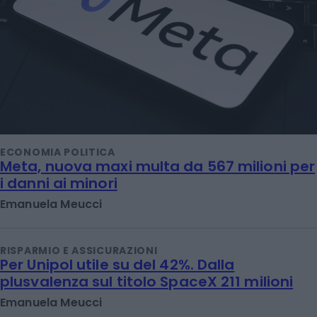
ECONOMIA POLITICA
Meta, nuova maxi multa da 567 milioni per
i danni ai minori
Emanuela Meucci
RISPARMIO E ASSICURAZIONI
Per Unipol utile su del 42%. Dalla
plusvalenza sul titolo SpaceX 211 milioni
Emanuela Meucci