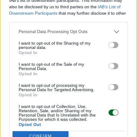
IAB’s list of downstream participants. This information may
also be disclosed by us to third parties on the
IAB’s List of
Downstream Participants
that may further disclose it to other
Importanti sviluppi si registrano anche nel settore
third parties.
delle
telecomunicazioni
, dove Telecom Italia
Personal Data Processing Opt Outs
Sparkle e Algèrie Tèlècom collaboreranno alla
I want to opt-out of the Sharing of my
posa di un nuovo cavo sottomarino per la
personal data.
trasmissione dati tra Italia e Algeria, oltre allo
Opted In
sviluppo di data center e programmi formativi in
I want to opt-out of the Sale of my
Personal Data.
ambito digitale.
Opted In
© RIPRODUZIONE RISERVATA
I want to opt-out of processing my
Personal Data for Targeted Advertising.
Opted In
imprese
Italia
I want to opt-out of Collection, Use,
Retention, Sale, and/or Sharing of my
Personal Data that Is Unrelated with the
Purposes for which it was collected.
Opted Out
Condividi
CONFIRM