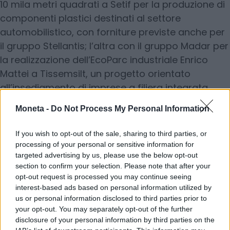
10 mila metri quadrati a Setif per la produzione di
componenti plastici destinati al settore
automobilistico, con forniture previste anche per
il gruppo Stellantis; l’altra con il gruppo Madar per
la realizzazione dell’EcoParc industriale Enrico
Mattei a Tissemsilt, un progetto orientato
all’insediamento di imprese a filiera integrata.
Moneta -
Do Not Process My Personal Information
Sul fronte dell’energia
, Eni e la compagnia
If you wish to opt-out of the sale, sharing to third parties, or
statale algerina Sonatrach hanno firmato un
processing of your personal or sensitive information for
protocollo d’intesa volto a rafforzare la sicurezza
targeted advertising by us, please use the below opt-out
dell’approvvigionamento e a promuovere la
section to confirm your selection. Please note that after your
opt-out request is processed you may continue seeing
transizione energetica. L’intesa prevede nuovi
interest-based ads based on personal information utilized by
investimenti upstream e l’estensione dei contratti
us or personal information disclosed to third parties prior to
in scadenza nel 2027.
your opt-out. You may separately opt-out of the further
disclosure of your personal information by third parties on the