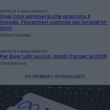
IMPRESA E MANAGEMENT
Quei cavi sommersi che uniscono il
mondo, Fincantieri custode dei fondali hi-
tech
Sofia Fraschini
IMPRESA E MANAGEMENT
Per Bper utili record, alzati i target al 2028
Titta Ferraro
POTREBBERO INTERESSARTI