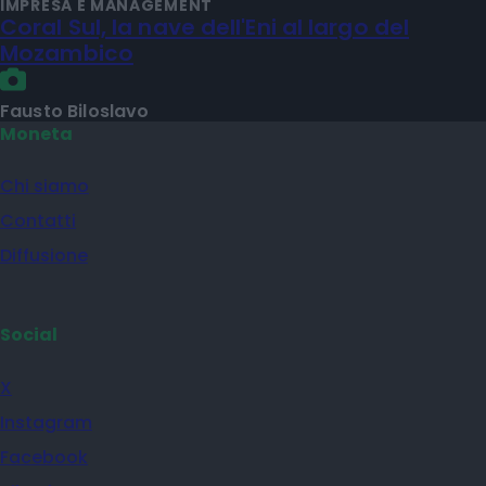
IMPRESA E MANAGEMENT
Coral Sul, la nave dell'Eni al largo del
Mozambico
Fausto Biloslavo
Moneta
Chi siamo
Contatti
Diffusione
Social
X
Instagram
Facebook