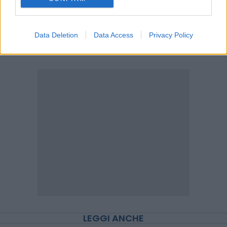
Data Deletion
Data Access
Privacy Policy
Scegli Moneta come fonte preferita
LEGGI ANCHE