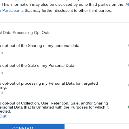
. This information may also be disclosed by us to third parties on the
IA
tivo è impedire che la 
Participants
that may further disclose it to other third parties.
e prevalga sull'industria 
l Data Processing Opt Outs
peria, produttore di chip 
o opt-out of the Sharing of my personal data.
mministrazione statale per 
In
ica e la continuità delle 
o opt-out of the Sale of my Personal Data.
no strumento simile al 
In
ione sostenuta dall'Ue: il 
to opt-out of processing my Personal Data for Targeted
Olof Gill  ha spiegato che 
ing.
“per garantire la 
In
mento in un settore 
o opt-out of Collection, Use, Retention, Sale, and/or Sharing
Gill ha poi ricordato che 
ersonal Data that Is Unrelated with the Purposes for which it
lected.
a tecnologica “è una 
Out
sicurezza economica 
CONFIRM