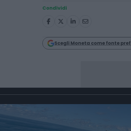
Cina
dazi
europa
Condividi
Scegli Moneta come fonte pref