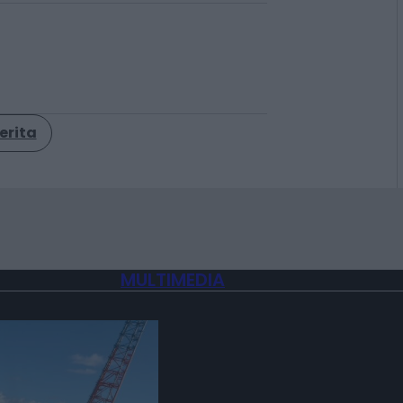
golden power
usa
erita
MULTIMEDIA