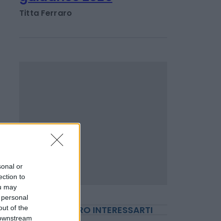
miliardi nel 1°
semestre, alzata la
guidance 2026
Titta Ferraro
sonal or
ection to
ou may
 personal
out of the
 downstream