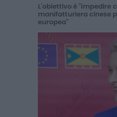
cinesi a quell
L'obiettivo è "impedire 
manifatturiera cinese p
europea"