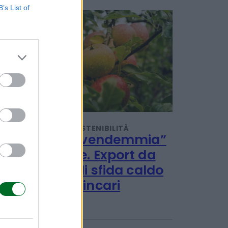
B’s List of
POTREBBERO INTERESSARTI
TENDENZE E SOSTENIBILITÀ
Al via la “vendemmia”
delle mele. Export da
1,2 miliardi sfida caldo