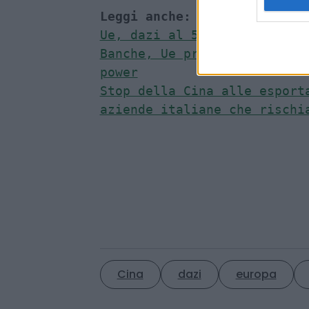
dell’Ue
. Andando avanti, con
le autorità olandesi mentre 
possibili passi”.
Leggi anche: 
Ue, dazi al 50% sull’acciai
Banche, Ue pronta ad agire c
power
Stop della Cina alle esporta
aziende italiane che rischi