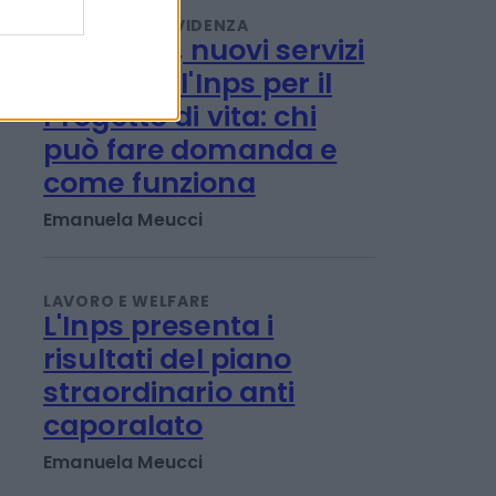
record e rincari
Redazione
PENSIONI E PREVIDENZA
Disabilità, nuovi servizi
online dell'Inps per il
Progetto di vita: chi
può fare domanda e
come funziona
Emanuela Meucci
LAVORO E WELFARE
L'Inps presenta i
risultati del piano
straordinario anti