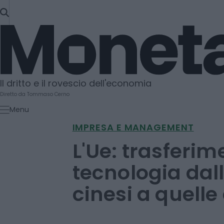
SKIP
TO
Moneta
CONTENT
Il dritto e il rovescio dell'economia
Diretto da Tommaso Cerno
Menu
IMPRESA E MANAGEMENT
L'Ue: trasferime
tecnologia dal