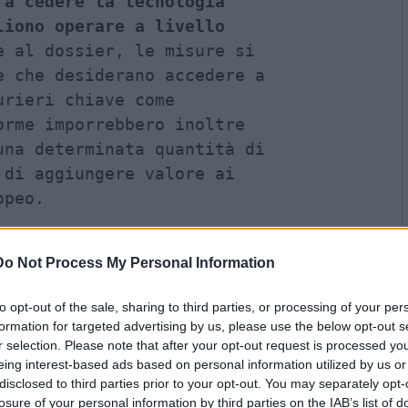
tteremo fino alla fine". 
Intanto si muove anche l'Ue: secondo Bloomberg, 
do la possibilità di 
a cedere la tecnologia 
iono operare a livello 
 al dossier, le misure si 
 che desiderano accedere a 
rieri chiave come 
rme imporrebbero inoltre 
na determinata quantità di 
di aggiungere valore ai 
Do Not Process My Personal Information
opeo.
to opt-out of the sale, sharing to third parties, or processing of your per
formation for targeted advertising by us, please use the below opt-out s
ure è un'altra opzione sul 
r selection. Please note that after your opt-out request is processed y
bero arrivare a novembre, 
eing interest-based ads based on personal information utilized by us or
e aziende extra Ue, anche 
disclosed to third parties prior to your opt-out. You may separately opt-
berg, rimaste anonime, 
losure of your personal information by third parties on the IAB’s list of