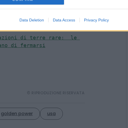
tinueremo a dialogare con 
esaminiamo i prossimi 
Data Deletion
Data Access
Privacy Policy
o. Mossa anti Cina
ontro l’Italia sul golden 
zioni di terre rare:  le 
ano di fermarsi
© RIPRODUZIONE RISERVATA