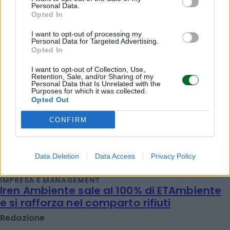
Personal Data.
Opted In
IMPRESA E MANAGEMENT
21 Invest raggiunge un accordo di
I want to opt-out of processing my
Personal Data for Targeted Advertising.
cessione e reinvestimento in Energreen
Opted In
Redazione
I want to opt-out of Collection, Use,
Retention, Sale, and/or Sharing of my
Personal Data that Is Unrelated with the
Purposes for which it was collected.
IMPRESA E MANAGEMENT
Opted Out
"Col caldo record cambia anche lo
shopping: strategie per le aziende che non
CONFIRM
vogliono veder colare a picco le vendite"
Emanuela Meucci
Data Deletion
Data Access
Privacy Policy
IMPRESA E MANAGEMENT
Iren Ambiente sale al 100% di ETAmbiente
e si rafforza nel comparto rifiuti
Redazione