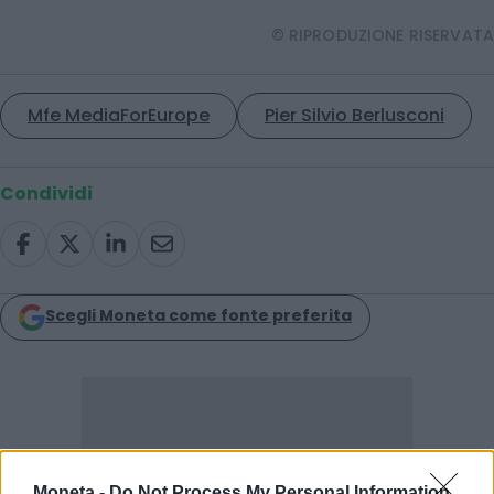
© RIPRODUZIONE RISERVATA
Mfe MediaForEurope
Pier Silvio Berlusconi
Condividi
Scegli Moneta come fonte preferita
Moneta -
Do Not Process My Personal Information