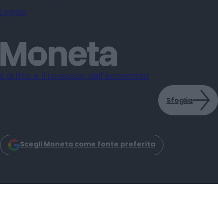
Legale
Il dritto e il rovescio dell'economia
Sfoglia
Scegli Moneta come fonte preferita
Moneta s.r.l. - Via Dell'Aprica 18 - 20158 - Milano
Iscrizione Registro Imprese CCIAA Milano C.F. e P.IVA: 14034200965
Iscrizione REA: MI–2757464 Moneta Reg. Trib. Milano N. 31 del 6-3-2025
© 2025 -
2026
Moneta