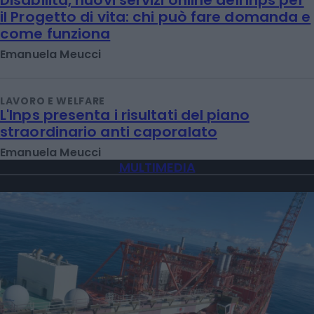
Disabilità, nuovi servizi online dell'Inps per
il Progetto di vita: chi può fare domanda e
come funziona
Emanuela Meucci
LAVORO E WELFARE
L'Inps presenta i risultati del piano
straordinario anti caporalato
Emanuela Meucci
MULTIMEDIA