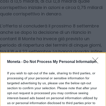
così a 13,5 miliardi, di cui 12,8 miliardi quale
corrispettivo iniziale in azioni e circa 0,75 miliardi
quale corrispettivo in denaro.
L’offerta si concluderà il prossimo 8 settembre
anche se dopo la decisione di un rilancio in
contant iIl Monte ha invece già previsto un
periodo di riapertura dei termini di cinque giorni,
tra il 16 e il 22 settembre. La banca ricorda, infine,
che del ritocco beneficeranno anche coloro che
Moneta -
Do Not Process My Personal Information
hanno già aderito all’offerta.
If you wish to opt-out of the sale, sharing to third parties, or
© RIPRODUZIONE RISERVATA
processing of your personal or sensitive information for
targeted advertising by us, please use the below opt-out
section to confirm your selection. Please note that after your
mediobanca
mps
opt-out request is processed you may continue seeing
interest-based ads based on personal information utilized by
us or personal information disclosed to third parties prior to