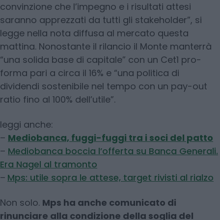
convinzione che l’impegno e i risultati attesi
saranno apprezzati da tutti gli stakeholder”, si
legge nella nota diffusa al mercato questa
mattina. Nonostante il rilancio il Monte manterrà
“una solida base di capitale” con un Cet1 pro-
forma pari a circa il 16% e “una politica di
dividendi sostenibile nel tempo con un pay-out
ratio fino al 100% dell’utile”.
leggi anche:
–
Mediobanca, fuggi-fuggi tra i soci del patto
–
Mediobanca boccia l’offerta su Banca Generali.
Era Nagel al tramonto
–
Mps: utile sopra le attese, target rivisti al rialzo
Non solo.
Mps ha anche comunicato di
rinunciare alla condizione della soglia del