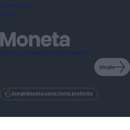
Cookie Policy
Legale
Il dritto e il rovescio dell'economia
Sfoglia
Scegli Moneta come fonte preferita
Moneta s.r.l. - Via Dell'Aprica 18 - 20158 - Milano
Iscrizione Registro Imprese CCIAA Milano C.F. e P.IVA: 14034200965
Iscrizione REA: MI–2757464 Moneta Reg. Trib. Milano N. 31 del 6-3-2025