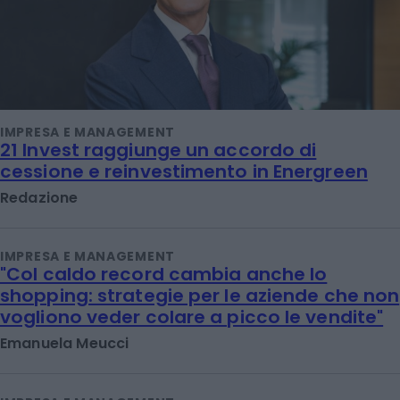
IMPRESA E MANAGEMENT
21 Invest raggiunge un accordo di
cessione e reinvestimento in Energreen
Redazione
IMPRESA E MANAGEMENT
"Col caldo record cambia anche lo
shopping: strategie per le aziende che non
vogliono veder colare a picco le vendite"
Emanuela Meucci