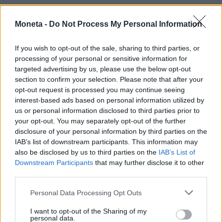
Leggi anche
:
Autostrade, attesi 38 milioni di
Moneta -
Do Not Process My Personal Information
italiani in viaggio nelle prossime settimane
Traffico, weekend nero per i vacanzieri italiani. Le
If you wish to opt-out of the sale, sharing to third parties, or
misure di Anas contro il caos
processing of your personal or sensitive information for
Non solo pedaggio: tutte le altre funzioni del
targeted advertising by us, please use the below opt-out
section to confirm your selection. Please note that after your
Telepass
opt-out request is processed you may continue seeing
interest-based ads based on personal information utilized by
© RIPRODUZIONE RISERVATA
us or personal information disclosed to third parties prior to
your opt-out. You may separately opt-out of the further
disclosure of your personal information by third parties on the
Condividi
IAB’s list of downstream participants. This information may
also be disclosed by us to third parties on the
IAB’s List of
Downstream Participants
that may further disclose it to other
third parties.
Scegli Moneta come fonte preferita
Personal Data Processing Opt Outs
I want to opt-out of the Sharing of my
personal data.