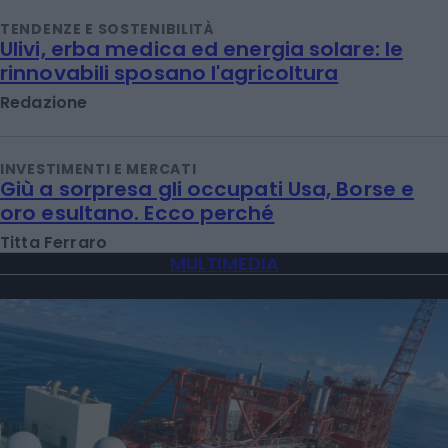
TENDENZE E SOSTENIBILITÀ
Ulivi, erba medica ed energia solare: le
rinnovabili sposano l'agricoltura
Redazione
INVESTIMENTI E MERCATI
Giù a sorpresa gli occupati Usa, Borse e
oro esultano. Ecco perché
Titta Ferraro
MULTIMEDIA