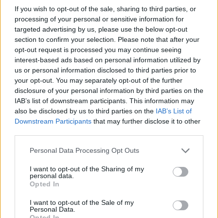
If you wish to opt-out of the sale, sharing to third parties, or
processing of your personal or sensitive information for
targeted advertising by us, please use the below opt-out
La promessa di tornare a remunerare gli azionisti,
section to confirm your selection. Please note that after your
di restituire cassa dopo anni di sofferenza, si
opt-out request is processed you may continue seeing
inserisce in questo quadro di ritrovata fiducia. Il
interest-based ads based on personal information utilized by
us or personal information disclosed to third parties prior to
vero banco di prova non sarà un dividendo
your opt-out. You may separately opt-out of the further
annunciato, bensì la tenuta della rotta quando
disclosure of your personal information by third parties on the
torneranno le pressioni: quelle politiche, quelle
IAB’s list of downstream participants. This information may
also be disclosed by us to third parties on the
IAB’s List of
regolatorie, quelle degli azionisti impazienti, che al
Downstream Participants
that may further disclose it to other
momento non si intravedono, ma non si può mai
third parties.
dire.
Personal Data Processing Opt Outs
I want to opt-out of the Sharing of my
personal data.
Il turnaround di Tim non è una favola edificante. È
Opted In
il risultato di una scelta impopolare diventata
I want to opt-out of the Sale of my
inevitabile e di una governance che, almeno
Personal Data.
finora, appare più coesa. Dopo la stagione delle
Opted In