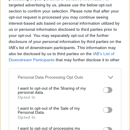
indicare la volontà di rafforzare ulteriormente il
targeted advertising by us, please use the below opt-out
section to confirm your selection. Please note that after your
posizionamento globale del brand e accelerare lo
opt-out request is processed you may continue seeing
sviluppo commerciale soprattutto sui mercati
interest-based ads based on personal information utilized by
esteri.
us or personal information disclosed to third parties prior to
your opt-out. You may separately opt-out of the further
disclosure of your personal information by third parties on the
IAB’s list of downstream participants. This information may
Galantic rappresentava infatti un profilo di peso
also be disclosed by us to third parties on the
IAB’s List of
nell’industria del lusso. Per oltre sedici anni è stato
Downstream Participants
that may further disclose it to other
third parties.
uno dei principali dirigenti di Chanel, dove ha
ricoperto il ruolo di president e chief operating
Personal Data Processing Opt Outs
officer, contribuendo alla crescita globale della
I want to opt-out of the Sharing of my
maison francese. In precedenza, aveva maturato
personal data.
Opted In
esperienze anche in multinazionali come Procter
& Gamble, GlaxoSmithKline e Coty. Attualmente
I want to opt-out of the Sale of my
Personal Data.
siede inoltre nel consiglio di amministrazione di
Opted In
Ferrari come consigliere non esecutivo.
I want to opt-out of processing my