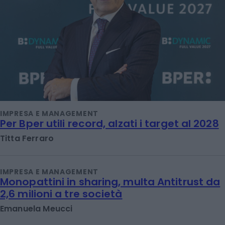
IMPRESA E MANAGEMENT
Per Bper utili record, alzati i target al 2028
Titta Ferraro
IMPRESA E MANAGEMENT
Monopattini in sharing, multa Antitrust da
2,6 milioni a tre società
Emanuela Meucci