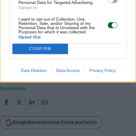
Personal Data for Targeted Advertising.
Leggi anche:
Opted In
I want to opt-out of Collection, Use,
La moda scivola sulla passerella
Retention, Sale, and/or Sharing of my
Personal Data that Is Unrelated with the
Purposes for which it was collected.
Opted Out
© RIPRODUZIONE RISERVATA
CONFIRM
imprese
Data Deletion
Data Access
Privacy Policy
Condividi
Scegli Moneta come fonte preferita