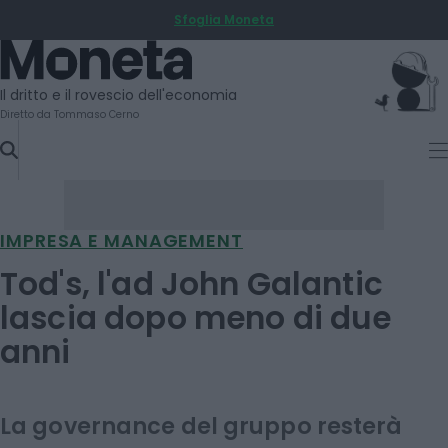
Sfoglia Moneta
SKIP
TO
Moneta
CONTENT
Il dritto e il rovescio dell'economia
Diretto da Tommaso Cerno
IMPRESA E MANAGEMENT
Tod's, l'ad John Galantic
lascia dopo meno di due
anni
La governance del gruppo resterà