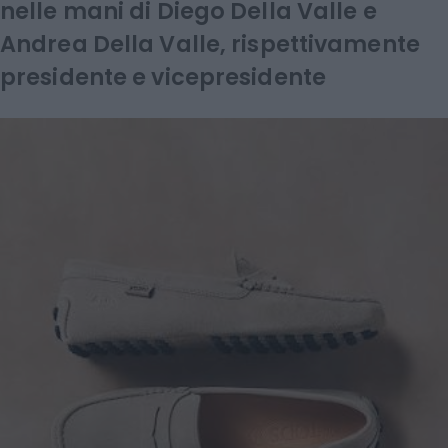
nelle mani di Diego Della Valle e
Andrea Della Valle, rispettivamente
presidente e vicepresidente