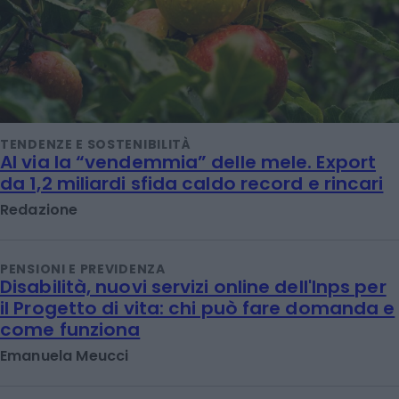
TENDENZE E SOSTENIBILITÀ
Al via la “vendemmia” delle mele. Export
da 1,2 miliardi sfida caldo record e rincari
Redazione
PENSIONI E PREVIDENZA
Disabilità, nuovi servizi online dell'Inps per
il Progetto di vita: chi può fare domanda e
come funziona
Emanuela Meucci