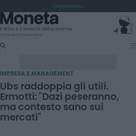
Sfoglia Moneta
SKIP
TO
Moneta
CONTENT
Il dritto e il rovescio dell'economia
Diretto da Tommaso Cerno
IMPRESA E MANAGEMENT
Ubs raddoppia gli utili.
Ermotti: "Dazi peseranno,
ma contesto sano sui
mercati"