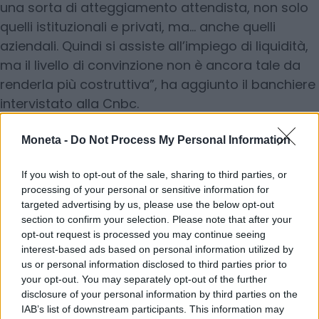
una sorta di atteggiamento attendista, non solo
quelli istituzionali e privati, ma… anche quelli
aziendali. Quindi si assiste all’impiego di liquidità,
ma il livello di convinzione non è ancora tale da
renderla più costruttiva”, ha aggiunto il banchiere
intervistato alla Cnbc.
© RIPRODUZIONE RISERVATA
Moneta -
Do Not Process My Personal Information
If you wish to opt-out of the sale, sharing to third parties, or
banche
dazi
processing of your personal or sensitive information for
targeted advertising by us, please use the below opt-out
section to confirm your selection. Please note that after your
opt-out request is processed you may continue seeing
Condividi
interest-based ads based on personal information utilized by
us or personal information disclosed to third parties prior to
your opt-out. You may separately opt-out of the further
disclosure of your personal information by third parties on the
IAB’s list of downstream participants. This information may
Scegli Moneta come fonte preferita