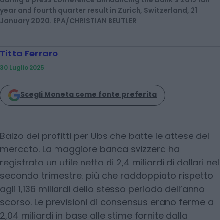
during a press conference announcing the bank's 2019 full
year and fourth quarter result in Zurich, Switzerland, 21
January 2020. EPA/CHRISTIAN BEUTLER
Titta Ferraro
30 Luglio 2025
Scegli Moneta come fonte preferita
Balzo dei profitti per Ubs che batte le attese del
mercato. La maggiore banca svizzera ha
registrato un utile netto di 2,4 miliardi di dollari nel
secondo trimestre, più che raddoppiato rispetto
agli 1,136 miliardi dello stesso periodo dell’anno
scorso. Le previsioni di consensus erano ferme a
2,04 miliardi in base alle stime fornite dalla