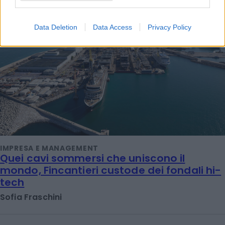
Data Deletion
Data Access
Privacy Policy
IMPRESA E MANAGEMENT
Quei cavi sommersi che uniscono il
mondo, Fincantieri custode dei fondali hi-
tech
Sofia Fraschini