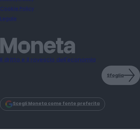
Cookie Policy
Legale
Il dritto e il rovescio dell'economia
Sfoglia
Scegli Moneta come fonte preferita
Moneta s.r.l. - Via Dell'Aprica 18 - 20158 - Milano
Iscrizione Registro Imprese CCIAA Milano C.F. e P.IVA: 14034200965