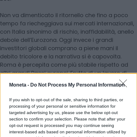
Non va dimenticato il ritornello che fino a poco
tempo fa riecheggiava sui mercati internazionali,
con Italia sinonimo di rischio, inaffidabilità, anello
debole dell’Eurozona. Oggi invece i grandi
investitori globali comprano a piene mani il
debito tricolore e la narrativa si è capovolta.
Roma è percepita come più stabile rispetto ad
altri grandi Paesi europei. Frutto di un lavoro di
paziente che in questi anni ha costantemente
Moneta -
Do Not Process My Personal Information
caratterizzato l’operato del Tesoro. E così, tra
rendimenti appetibili e una fiducia riconquistata
If you wish to opt-out of the sale, sharing to third parties, or
sui mercati, il debito pubblico italiano riscopre il
processing of your personal or sensitive information for
targeted advertising by us, please use the below opt-out
suo più antico e forse più solido alleato: il
section to confirm your selection. Please note that after your
risparmio delle famiglie.
opt-out request is processed you may continue seeing
interest-based ads based on personal information utilized by
© RIPRODUZIONE RISERVATA