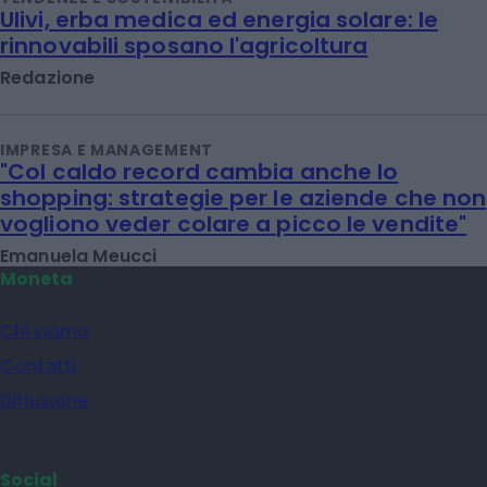
Ulivi, erba medica ed energia solare: le
rinnovabili sposano l'agricoltura
Redazione
IMPRESA E MANAGEMENT
"Col caldo record cambia anche lo
shopping: strategie per le aziende che non
vogliono veder colare a picco le vendite"
Emanuela Meucci
Moneta
Chi siamo
Contatti
Diffusione
Social