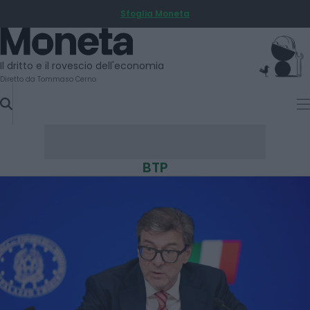
Sfoglia Moneta
SKIP
TO
Moneta
CONTENT
Il dritto e il rovescio dell'economia
Diretto da Tommaso Cerno
BTP