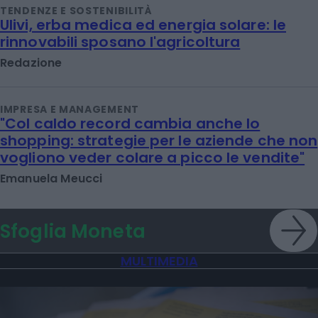
TENDENZE E SOSTENIBILITÀ
Ulivi, erba medica ed energia solare: le
rinnovabili sposano l'agricoltura
Redazione
IMPRESA E MANAGEMENT
"Col caldo record cambia anche lo
shopping: strategie per le aziende che non
vogliono veder colare a picco le vendite"
Emanuela Meucci
Sfoglia Moneta
MULTIMEDIA