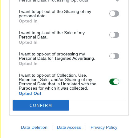
I want to opt-out of the Sharing of my
CREDITO
personal data.
E l’Italia diventò un porto sicuro, banche in
Opted In
scia all’effetto rating
I want to opt-out of the Sale of my
Marcello Astorri
Personal Data.
Opted In
I want to opt-out of processing my
Personal Data for Targeted Advertising.
Opted In
I want to opt-out of Collection, Use,
Retention, Sale, and/or Sharing of my
Personal Data that Is Unrelated with the
Purposes for which it was collected.
Opted Out
CONFIRM
Data Deletion
Data Access
Privacy Policy