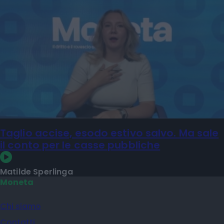
Taglio accise, esodo estivo salvo. Ma sale
il conto per le casse pubbliche
Matilde Sperlinga
Moneta
Chi siamo
Contatti