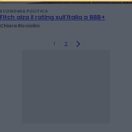
ECONOMIA POLITICA
Fitch alza il rating sull'Italia a BBB+
Chiara Ricciolini
1
2