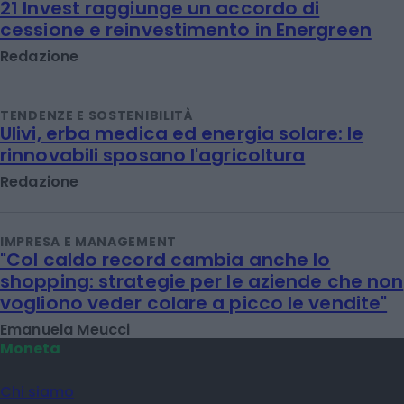
21 Invest raggiunge un accordo di
cessione e reinvestimento in Energreen
Redazione
TENDENZE E SOSTENIBILITÀ
Ulivi, erba medica ed energia solare: le
rinnovabili sposano l'agricoltura
Redazione
IMPRESA E MANAGEMENT
"Col caldo record cambia anche lo
shopping: strategie per le aziende che non
vogliono veder colare a picco le vendite"
Emanuela Meucci
Moneta
Chi siamo