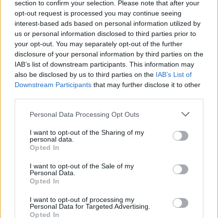
Leggi anche:
section to confirm your selection. Please note that after your
Moody’s e Fitch pronte a promuovere l’Italia
opt-out request is processed you may continue seeing
interest-based ads based on personal information utilized by
Gli italiani fanno il pieno di Bot e Btp
us or personal information disclosed to third parties prior to
your opt-out. You may separately opt-out of the further
disclosure of your personal information by third parties on the
© RIPRODUZIONE RISERVATA
IAB’s list of downstream participants. This information may
also be disclosed by us to third parties on the
IAB’s List of
Downstream Participants
that may further disclose it to other
third parties.
BTP
Personal Data Processing Opt Outs
Condividi
I want to opt-out of the Sharing of my
personal data.
Opted In
I want to opt-out of the Sale of my
Personal Data.
Opted In
Scegli Moneta come fonte preferita
I want to opt-out of processing my
Personal Data for Targeted Advertising.
Opted In