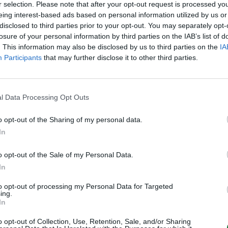
o di venture capital Smg Capital,
r selection. Please note that after your opt-out request is processed y
eing interest-based ads based on personal information utilized by us or
Mosunov.
disclosed to third parties prior to your opt-out. You may separately opt-
losure of your personal information by third parties on the IAB’s list of
. This information may also be disclosed by us to third parties on the
IA
Participants
that may further disclose it to other third parties.
lta strategica per Gemfields, che
nalizzare
il proprio business.
di un’epoca per l’azienda”, ha
l Data Processing Opt Outs
, sottolineando come il gruppo si
to”.
o opt-out of the Sharing of my personal data.
In
e e orologi: i pezzi ultralusso che
o opt-out of the Sale of my Personal Data.
In
é nel 2012 con l’obiettivo di
to opt-out of processing my Personal Data for Targeted
el settore delle gemme
e
ing.
In
io nel mondo della
gioielleria di
mi tempi le
azioni
della società si
o opt-out of Collection, Use, Retention, Sale, and/or Sharing