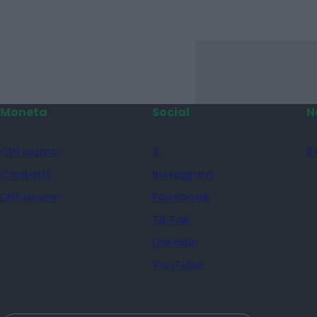
Moneta
Social
N
Chi siamo
X
il
Contatti
Instagram
Diffusione
Facebook
TikTok
Linkedin
YouTube