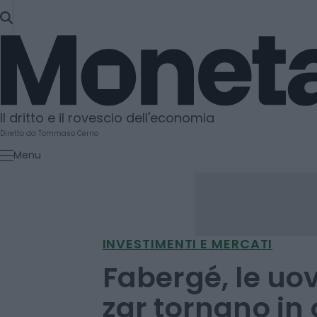
SKIP
TO
Moneta
CONTENT
Il dritto e il rovescio dell'economia
Diretto da Tommaso Cerno
Menu
INVESTIMENTI E MERCATI
Fabergé, le uov
zar tornano in 