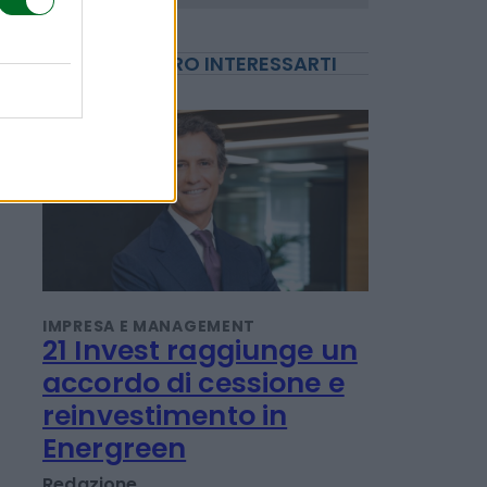
POTREBBERO INTERESSARTI
IMPRESA E MANAGEMENT
21 Invest raggiunge un
accordo di cessione e
reinvestimento in
Energreen
Redazione