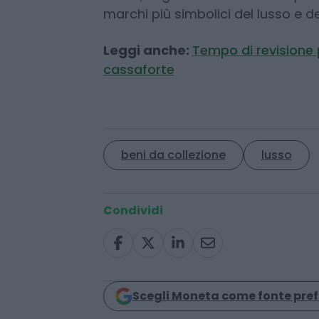
marchi più simbolici del lusso e d
Leggi anche:
Tempo di revisione p
cassaforte
beni da collezione
lusso
Condividi
Scegli Moneta come fonte pref