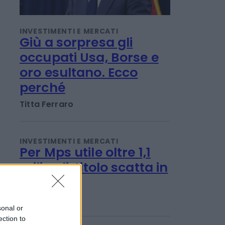
INVESTIMENTI E MERCATI
Giù a sorpresa gli
occupati Usa, Borse e
oro esultano. Ecco
perché
Titta Ferraro
INVESTIMENTI E MERCATI
Per Mps utile oltre 1,1
miliardi, titolo scatta in
Borsa
Titta Ferraro
sonal or
ection to