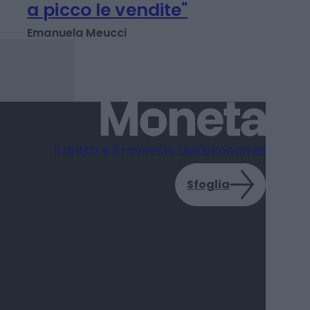
a picco le vendite"
Emanuela Meucci
Il dritto e il rovescio dell'economia
Sfoglia