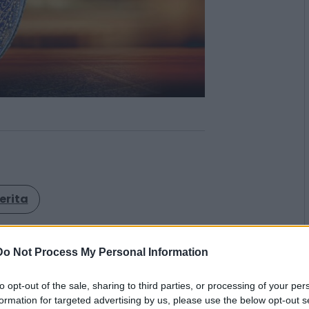
erita
paniere di Gemfields Group. La
Do Not Process My Personal Information
ica ha infatti ceduto
Fabergé
, il
i di lusso noto in tutto il mondo
to opt-out of the sale, sharing to third parties, or processing of your per
imperiali decorate
, per 50
formation for targeted advertising by us, please use the below opt-out s