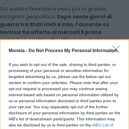
Sul quadro finanziario pesa poi la grande
incognita geopolitica.
Dopo cento giorni di
guerra tra Stati Uniti e Iran, l’accordo su
Hormuz ha offerto ai mercati il primo
autentico sospiro di sollievo.
Il petrolio è sceso
rapidamente e gli operatori hanno ricominciato a
Moneta -
Do Not Process My Personal Information
scommettere sulla
normalizzazione dei flussi
energetici.
Ma sarebbe un errore confondere
If you wish to opt-out of the sale, sharing to third parties, or
una tregua con una soluzione definitiva. Hormuz
processing of your personal or sensitive information for
targeted advertising by us, please use the below opt-out
ha dimostrato di essere un punto vulnerabile del
section to confirm your selection. Please note that after your
sistema energetico globale.
opt-out request is processed you may continue seeing
La domanda che accompagnerà i prossimi mesi
interest-based ads based on personal information utilized by
us or personal information disclosed to third parties prior to
non riguarda soltanto il prezzo del greggio.
your opt-out. You may separately opt-out of the further
Riguarda soprattutto la velocità con cui
disclosure of your personal information by third parties on the
l’inflazione potrà tornare sotto controllo e la
IAB’s list of downstream participants. This information may
capacità dell’economia mondiale di ridisegnare le
also be disclosed by us to third parties on the
IAB’s List of