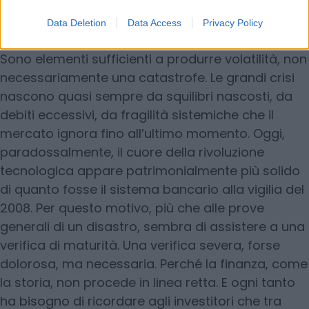
concentrazione di capitali sul tema dell’IA, dai
dubbi sui tempi di monetizzazione e dalle
Data Deletion
Data Access
Privacy Policy
incertezze della politica monetaria americana.
Sono elementi sufficienti a produrre volatilità, non
necessariamente una catastrofe. Le grandi crisi
nascono quasi sempre da squilibri nascosti, da
debiti eccessivi, da fragilità sistemiche che il
mercato ignora fino all’ultimo momento. Oggi,
paradossalmente, il cuore della rivoluzione
tecnologica appare patrimonialmente più solido
di quanto fosse il sistema bancario alla vigilia del
2008. Per questo motivo, più che alle prove
generali di un disastro, sembra di assistere a una
verifica di maturità. Una verifica severa, forse
dolorosa, ma necessaria. Perché la finanza, come
la storia, non procede in linea retta. E ogni tanto
ha bisogno di ricordare agli investitori che tra