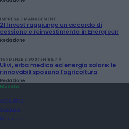
Redazione
IMPRESA E MANAGEMENT
21 Invest raggiunge un accordo di
cessione e reinvestimento in Energreen
Redazione
TENDENZE E SOSTENIBILITÀ
Ulivi, erba medica ed energia solare: le
rinnovabili sposano l'agricoltura
Redazione
Moneta
Chi siamo
Contatti
Diffusione