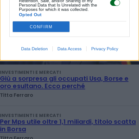
Retention, Sale, and/or Sharing of my
Personal Data that Is Unrelated with the
Purposes for which it was collected.
Opted Out
CONFIRM
Data Deletion
Data Access
Privacy Policy
INVESTIMENTI E MERCATI
Giù a sorpresa gli occupati Usa, Borse e
oro esultano. Ecco perché
Titta Ferraro
INVESTIMENTI E MERCATI
Per Mps utile oltre 1,1 miliardi, titolo scatta
in Borsa
Titta Ferraro