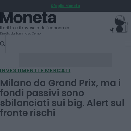
Sfoglia Moneta
SKIP
TO
Moneta
CONTENT
Il dritto e il rovescio dell'economia
Diretto da Tommaso Cerno
INVESTIMENTI E MERCATI
Milano da Grand Prix, ma i
fondi passivi sono
sbilanciati sui big. Alert sul
fronte rischi