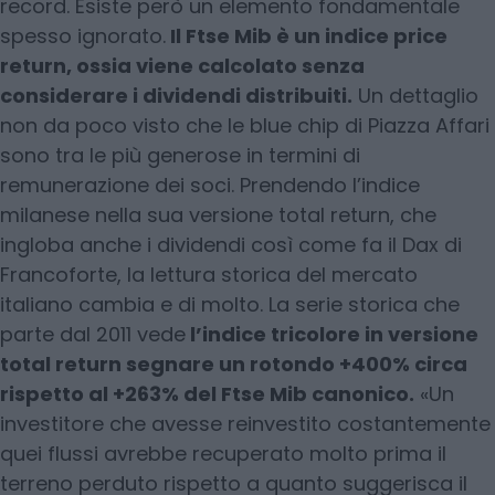
record. Esiste però un elemento fondamentale
spesso ignorato.
Il Ftse Mib è un indice price
return, ossia viene calcolato senza
considerare i dividendi distribuiti.
Un dettaglio
non da poco visto che le blue chip di Piazza Affari
sono tra le più generose in termini di
remunerazione dei soci. Prendendo l’indice
milanese nella sua versione total return, che
ingloba anche i dividendi così come fa il Dax di
Francoforte, la lettura storica del mercato
italiano cambia e di molto. La serie storica che
parte dal 2011 vede
l’indice tricolore in versione
total return segnare un rotondo +400% circa
rispetto al +263% del Ftse Mib canonico.
«Un
investitore che avesse reinvestito costantemente
quei flussi avrebbe recuperato molto prima il
terreno perduto rispetto a quanto suggerisca il