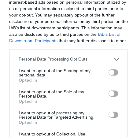
scontino uno scenario abbastanza tirato a livello
interest-based ads based on personal information utilized by
us or personal information disclosed to third parties prior to
macro e di quotazioni del petrolio; allo stesso
your opt-out. You may separately opt-out of the further
tempo siamo molto più selettivi sulle banche, con
disclosure of your personal information by third parties on the
un’esposizione molto residuale sulle due big
IAB’s list of downstream participants. This information may
Intesa e Unicredit». Bassa l’esposizione anche
also be disclosed by us to third parties on the
IAB’s List of
Downstream Participants
that may further disclose it to other
sulle utility, secondo maggior settore del Ftse Mib.
third parties.
Di contro risulta molto più alta l’esposizione su
ciclici come i semiconduttori e anche
Personal Data Processing Opt Outs
sull’automotive. «Tra nuovi modelli annunciati,
I want to opt-out of the Sharing of my
personal data.
somma delle parti e accordi con produttori cinesi
Opted In
riteniamo che ci sia valore inespresso in
Stellantis», argomenta Scauri.
I want to opt-out of the Sale of my
Personal Data.
Opted In
Passando agli Etf, oltre a quelli che si rifanno al
I want to opt-out of processing my
Ftse Mib, ci sono anche cloni come l’Amundi Ftse
Personal Data for Targeted Advertising.
Opted In
Italia Pmi Pir 2020 Etf che prende posizione sul
segmento delle
piccole e medie imprese
I want to opt-out of Collection, Use,