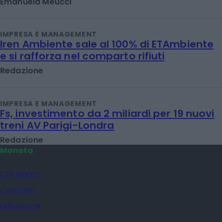
Emanuela Meucci
IMPRESA E MANAGEMENT
Iren Ambiente sale al 100% di ETAmbiente
e si rafforza nel comparto rifiuti
Redazione
IMPRESA E MANAGEMENT
Fs, investimento da 2 miliardi per 19 nuovi
treni AV Parigi-Londra
Redazione
Moneta
Chi siamo
Contatti
Diffusione