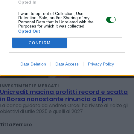
Opted In
I want to opt-out of Collection, Use,
Retention, Sale, and/or Sharing of my
Personal Data that Is Unrelated with the
Purposes for which it was collected.
Opted Out
CONFIRM
Data Deletion
Data Access
Privacy Policy
INVESTIMENTI E MERCATI
Unicredit macina profitti record e scatta
in Borsa nonostante rinuncia a Bpm
La banca guidata da Andrea Orcel ha rivisto al rialzo gli
obiettivi di utile 2025 e quelli al 2027
Titta Ferraro