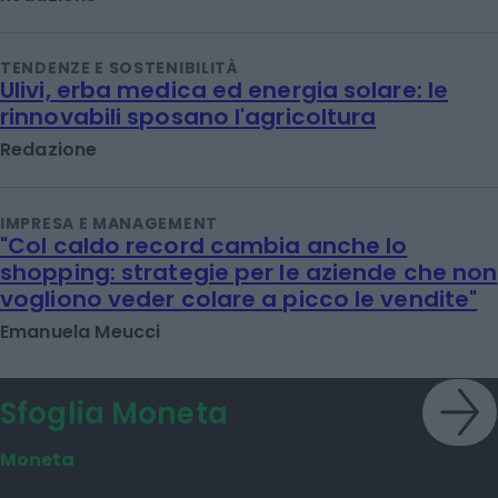
TENDENZE E SOSTENIBILITÀ
Ulivi, erba medica ed energia solare: le
rinnovabili sposano l'agricoltura
Redazione
IMPRESA E MANAGEMENT
"Col caldo record cambia anche lo
shopping: strategie per le aziende che non
vogliono veder colare a picco le vendite"
Emanuela Meucci
Sfoglia Moneta
Moneta