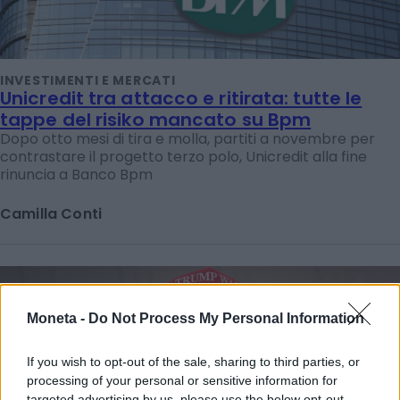
INVESTIMENTI E MERCATI
Unicredit tra attacco e ritirata: tutte le
tappe del risiko mancato su Bpm
Dopo otto mesi di tira e molla, partiti a novembre per
contrastare il progetto terzo polo, Unicredit alla fine
rinuncia a Banco Bpm
Camilla Conti
Moneta -
Do Not Process My Personal Information
If you wish to opt-out of the sale, sharing to third parties, or
processing of your personal or sensitive information for
targeted advertising by us, please use the below opt-out