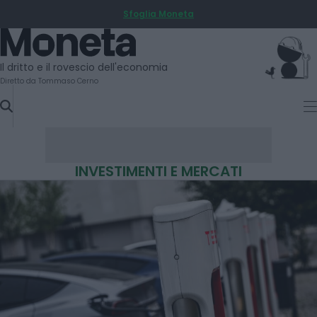
Sfoglia Moneta
SKIP
TO
Moneta
CONTENT
Il dritto e il rovescio dell'economia
Diretto da Tommaso Cerno
INVESTIMENTI E MERCATI