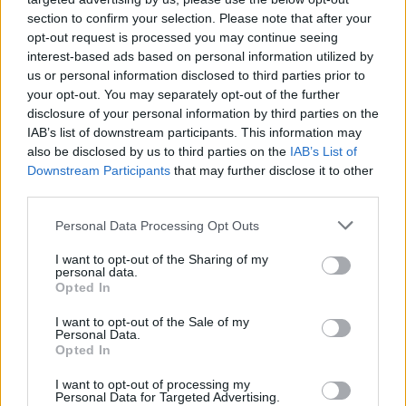
section to confirm your selection. Please note that after your
opt-out request is processed you may continue seeing
interest-based ads based on personal information utilized by
us or personal information disclosed to third parties prior to
your opt-out. You may separately opt-out of the further
disclosure of your personal information by third parties on the
IAB’s list of downstream participants. This information may
also be disclosed by us to third parties on the
IAB’s List of
AUTOMOTIVE
E' il giorno di Tesla: Wall Street attende
Downstream Participants
that may further disclose it to other
third parties.
Musk al varco su tre snodi chiave
Stasera i conti del secondo trimestre. Dal ceo attese
Personal Data Processing Opt Outs
indicazioni su robotaxi e altre iniziative. Rischio volatilità
sul titolo
I want to opt-out of the Sharing of my
personal data.
Opted In
Titta Ferraro
I want to opt-out of the Sale of my
Personal Data.
Opted In
I want to opt-out of processing my
Personal Data for Targeted Advertising.