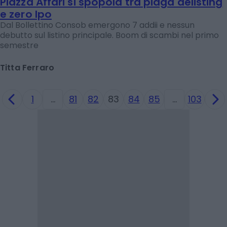
Piazza Affari si spopola tra piaga delisting
e zero Ipo
Dal Bollettino Consob emergono 7 addii e nessun
debutto sul listino principale. Boom di scambi nel primo
semestre
Titta Ferraro
1
…
81
82
83
84
85
…
103