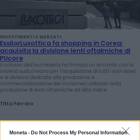
INVESTIMENTI E MERCATI
EssilorLuxottica fa shopping in Corea:
acquisita la divisione lenti oftalmiche di
PUcore
Il colosso dell'occhialeria ha firmato un accordo con la
società sudcoreana per l’acquisizione di tutti i suoi asset
e le divisioni dedicate alla produzione e
commercializzazione dei monomeri utilizzati nella
produzione di lenti oftalmiche ad alto indice
Titta Ferraro
Moneta -
Do Not Process My Personal Information