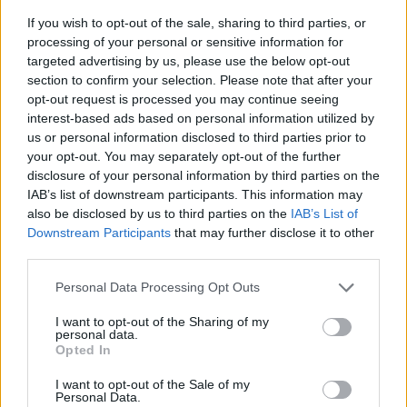
If you wish to opt-out of the sale, sharing to third parties, or
processing of your personal or sensitive information for
targeted advertising by us, please use the below opt-out
section to confirm your selection. Please note that after your
opt-out request is processed you may continue seeing
interest-based ads based on personal information utilized by
us or personal information disclosed to third parties prior to
your opt-out. You may separately opt-out of the further
disclosure of your personal information by third parties on the
IAB’s list of downstream participants. This information may
also be disclosed by us to third parties on the
IAB’s List of
Downstream Participants
that may further disclose it to other
GLI APPUNTAMENTI CLOU
third parties.
La settimana sui mercati: dazi in primo
piano, attesa per la riunione Bce
Personal Data Processing Opt Outs
Gli appuntamenti più importanti da seguire nei prossimi
giorni
I want to opt-out of the Sharing of my
personal data.
Opted In
Valeria Panigada
I want to opt-out of the Sale of my
Personal Data.