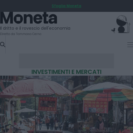
Sfoglia Moneta
SKIP
TO
Moneta
CONTENT
Il dritto e il rovescio dell'economia
Diretto da Tommaso Cerno
INVESTIMENTI E MERCATI