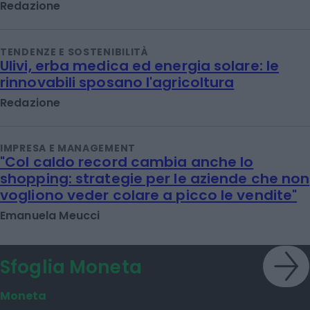
Redazione
TENDENZE E SOSTENIBILITÀ
Ulivi, erba medica ed energia solare: le
rinnovabili sposano l'agricoltura
Redazione
IMPRESA E MANAGEMENT
"Col caldo record cambia anche lo
shopping: strategie per le aziende che non
vogliono veder colare a picco le vendite"
Emanuela Meucci
Sfoglia Moneta
Moneta