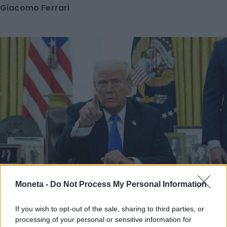
Giacomo Ferrari
Moneta -
Do Not Process My Personal Information
GUERRA COMMERCIALE
Furia di Trump su Ue e Apple, torna il caos
If you wish to opt-out of the sale, sharing to third parties, or
processing of your personal or sensitive information for
dazi sui mercati. La reazione delle varie