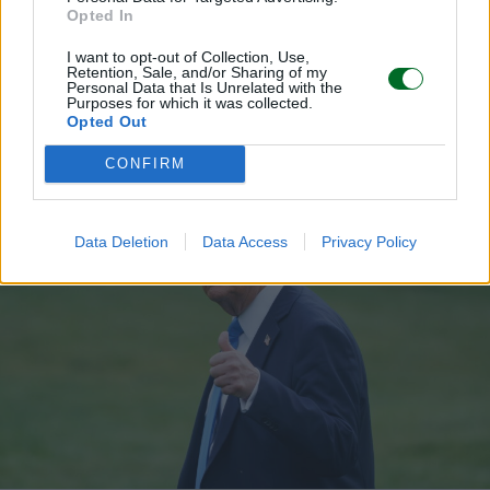
Opted In
SFIDE ENERGETICHE
Trump avanti tutta sull'energia nucleare,
I want to opt-out of Collection, Use,
boom del 20% dei titoli del settore
Retention, Sale, and/or Sharing of my
Personal Data that Is Unrelated with the
Titta Ferraro
Purposes for which it was collected.
Opted Out
CONFIRM
Data Deletion
Data Access
Privacy Policy