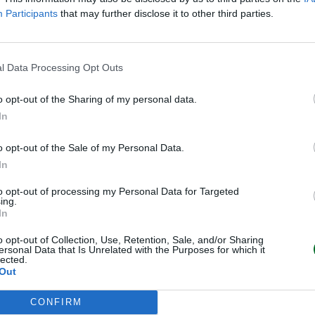
 dello stesso periodo dell’anno
Participants
that may further disclose it to other third parties.
e netto si attesta a 2,6 miliardi di
secondo trimestre del 2024.
l Data Processing Opt Outs
Intesa Sanpaolo è prossimo al
tiva di utile netto per il 2025
o opt-out of the Sharing of my personal data.
 di euro
includendo le azioni
In
’anno per l’ulteriore
o opt-out of the Sale of my Personal Data.
utura dei risultati del gruppo. La
In
 unico tra le grandi banche
icurare un Roe del 20%, con uno
to opt-out of processing my Personal Data for Targeted
ing.
s in combinazione con la
In
 vasta portata volto alla
o opt-out of Collection, Use, Retention, Sale, and/or Sharing
 supporto delle persone in
ersonal Data that Is Unrelated with the Purposes for which it
lected.
iù inclusiva è una società più
Out
co che la costituisce. Ricavi,
CONFIRM
a hanno raggiunto livelli record”,