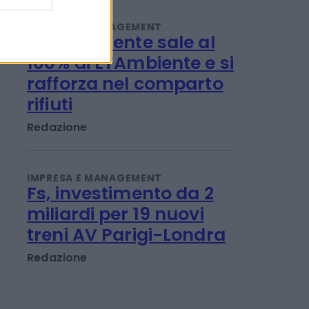
Intesa Sanpaolo
Emanuela Meucci
IMPRESA E MANAGEMENT
Iren Ambiente sale al
100% di ETAmbiente e si
rafforza nel comparto
rifiuti
Redazione
IMPRESA E MANAGEMENT
Fs, investimento da 2
miliardi per 19 nuovi
treni AV Parigi-Londra