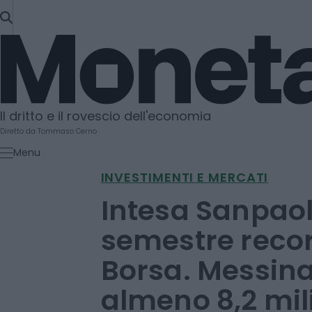
SKIP
TO
Moneta
CONTENT
Il dritto e il rovescio dell'economia
Diretto da Tommaso Cerno
Menu
INVESTIMENTI E MERCATI
Intesa Sanpaol
semestre recor