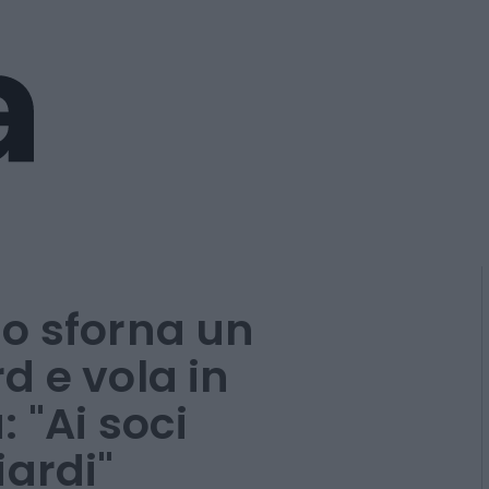
o sforna un
d e vola in