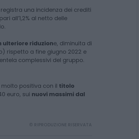
credito deteriorato nel primo
l 2014, preservando
000 posti di lavoro.
registra una incidenza dei crediti
ari all’1,2% al netto delle
do.
n ulteriore riduzion
e, diminuita di
uro) rispetto a fine giugno 2022 e
lientela complessivi del gruppo.
a molto positiva con il
titolo
40 euro, sui
nuovi massimi dal