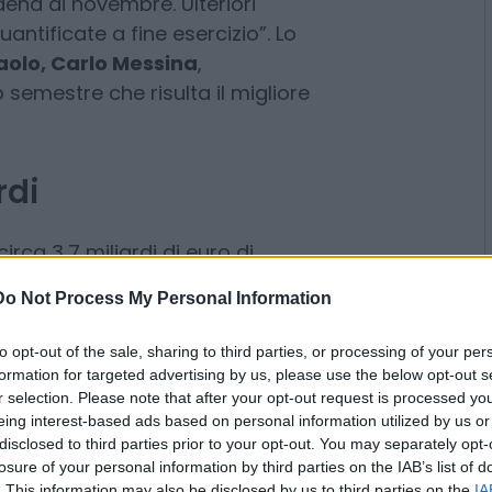
stituiremo almeno 8,2 miliardi di
nisti, considerando il saldo
maggio, il buyback avviato a
idend di novembre. Ulteriori
antificate a fine esercizio”. Lo
aolo, Carlo Messina
,
o semestre che risulta il migliore
rdi
Do Not Process My Personal Information
rca 3,7 miliardi di euro di
to opt-out of the sale, sharing to third parties, or processing of your per
formation for targeted advertising by us, please use the below opt-out s
i previsti come acconto dividendi
r selection. Please note that after your opt-out request is processed y
bre), che si aggiungono al
eing interest-based ads based on personal information utilized by us or
o a giugno 2025. Sempre
nei primi
disclosed to third parties prior to your opt-out. You may separately opt-
salito a 5,2 miliardi di euro, con
losure of your personal information by third parties on the IAB’s list of
. This information may also be disclosed by us to third parties on the
IA