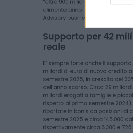
ha sottolineato Messina. Aggiung
quest’anno il gruppo ha raggiunto 
raddoppiato rispetto allo stesso p
“oltre 900 miliardi di raccolta di
alimenteranno il nostro Wealth M
Advisory business”.
Supporto per 42 mil
reale
E’ sempre forte anche il supporto
miliardi di euro di nuovo credito
semestre 2025, in crescita del 33%
dell’anno scorso. Circa 29 miliardi 
miliardi erogati a famiglie e pic
rispetto al primo semestre 2024); 