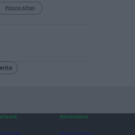
© RIPRODUZIONE RISERVATA
Piazza Affari
erita