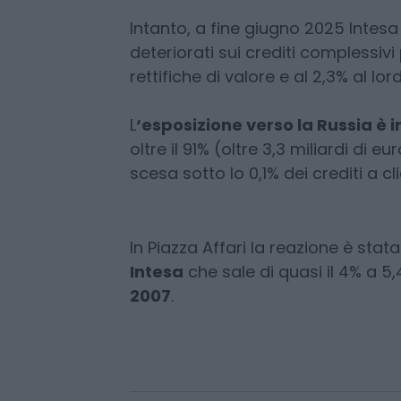
riportate in bonis da posizioni di 
semestre 2025 e circa 145.000 da
rispettivamente circa 6.300 e 726.
Intanto, a fine giugno 2025 Intesa 
deteriorati sui crediti complessivi p
rettifiche di valore e al 2,3% al lor
L
‘esposizione verso la Russia è i
oltre il 91% (oltre 3,3 miliardi di e
scesa sotto lo 0,1% dei crediti a c
In Piazza Affari la reazione è stat
Intesa
che sale di quasi il 4% a 5,
2007
.