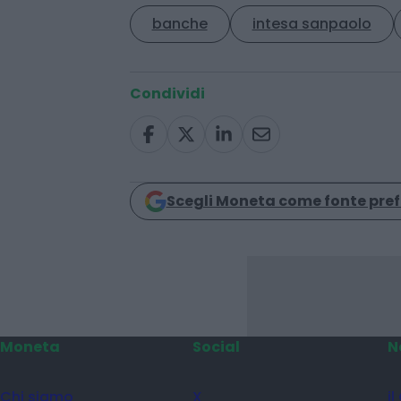
banche
intesa sanpaolo
Condividi
Scegli Moneta come fonte pref