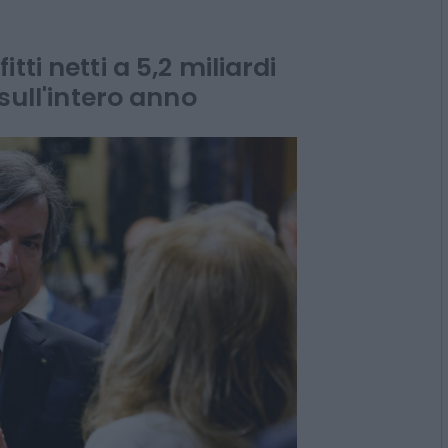
 "Ai soci
iardi"
ti netti a 5,2 miliardi
 sull'intero anno