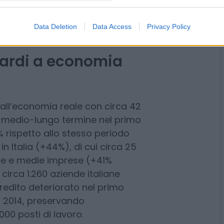
endo che nel primo semestre di
un utile netto che è più che
Data Deletion
Data Access
Privacy Policy
eriodo degli ultimi cinque anni e
retta e risparmio amministrato
anagement, Protection &
iardi a economia
 all’economia reale con circa 42
 a medio-lungo termine nel primo
 rispetto allo stesso periodo
in Italia (+44%), di cui circa 25
cole e medie imprese (+41%
circa 1.260 aziende italiane