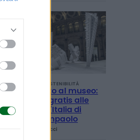
POTREBBERO INTERESSARTI
TENDENZE E SOSTENIBILITÀ
Ferragosto al museo:
ingresso gratis alle
Gallerie d'Italia di