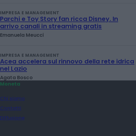
IMPRESA E MANAGEMENT
Parchi e Toy Story fan ricca Disney. In
arrivo canali in streaming gratis
Emanuela Meucci
IMPRESA E MANAGEMENT
Acea accelera sul rinnovo della rete idrica
nel Lazio
Agata Bosco
Moneta
Chi siamo
Contatti
Diffusione