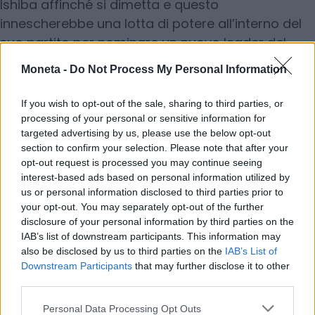
Ishiba affinché si dimetta e questo
innescherebbe una lotta di potere all’interno del
suo partito per nominare un nuovo leader del
partito e quindi un nuovo primo ministro, ma
Moneta -
Do Not Process My Personal Information
potrebbero anche portare allo scioglimento
dell’intero parlamento e a elezioni anticipate”. Ciò
If you wish to opt-out of the sale, sharing to third parties, or
potrebbe complicare il quadro politico in
processing of your personal or sensitive information for
targeted advertising by us, please use the below opt-out
Giappone e rendere il cambio
dollaro/yen
più
section to confirm your selection. Please note that after your
volatile nel breve termine “anche se un crollo
opt-out request is processed you may continue seeing
dell’USD-JPY oltre i 160, come quello verificatosi
interest-based ads based on personal information utilized by
nel luglio dello scorso anno, rimane improbabile”,
us or personal information disclosed to third parties prior to
your opt-out. You may separately opt-out of the further
aggiungono gli esperti di Unicredit.
disclosure of your personal information by third parties on the
IAB’s list of downstream participants. This information may
© RIPRODUZIONE RISERVATA
also be disclosed by us to third parties on the
IAB’s List of
Downstream Participants
that may further disclose it to other
third parties.
mercati
Personal Data Processing Opt Outs