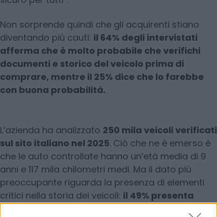
Non sorprende quindi che gli acquirenti stiano
diventando più cauti:
il 64% degli intervistati
afferma che è molto probabile che verifichi
documenti e storico del veicolo prima di
comprare, mentre il 25% dice che lo farebbe
con buona probabilità.
L’azienda ha analizzato
250 mila veicoli verificati
sul sito italiano nel 2025
. Ciò che ne è emerso è
che le auto controllate hanno un’età media di 9
anni e 117 mila chilometri medi. Ma il dato più
preoccupante riguarda la presenza di elementi
critici nella storia dei veicoli:
il 49% presenta
almeno un evento di rischio
. Tutte queste