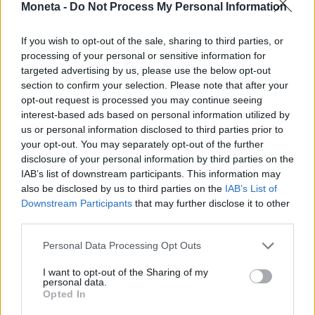
rappresentano informazioni che, se non verificate
Moneta -
Do Not Process My Personal Information
prima dell’acquisto, possono incidere
If you wish to opt-out of the sale, sharing to third parties, or
significativamente sul valore reale dell’auto e
processing of your personal or sensitive information for
sulla sicurezza dell’operazione.
targeted advertising by us, please use the below opt-out
section to confirm your selection. Please note that after your
Leggi anche:
opt-out request is processed you may continue seeing
interest-based ads based on personal information utilized by
us or personal information disclosed to third parties prior to
Cosa rischia davvero chi compra un’auto
your opt-out. You may separately opt-out of the further
usata
disclosure of your personal information by third parties on the
IAB’s list of downstream participants. This information may
also be disclosed by us to third parties on the
IAB’s List of
Downstream Participants
that may further disclose it to other
third parties.
© RIPRODUZIONE RISERVATA
Personal Data Processing Opt Outs
imprese
investimenti
I want to opt-out of the Sharing of my
personal data.
Opted In