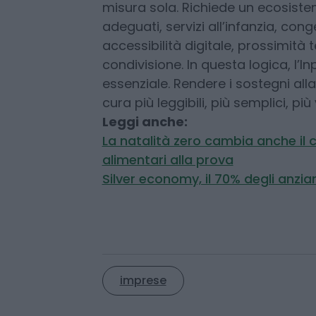
maternità e a favorire una maggio
familiari. E’ uno degli strumenti 
tra genitorialità e lavoro. La dena
misura sola. Richiede un ecosistem
adeguati, servizi all’infanzia, conge
accessibilità digitale, prossimità t
condivisione. In questa logica, l’
essenziale. Rendere i sostegni alla 
cura più leggibili, più semplici, più v
Leggi anche:
La natalità zero cambia anche il c
alimentari alla prova
Silver economy, il 70% degli anzia