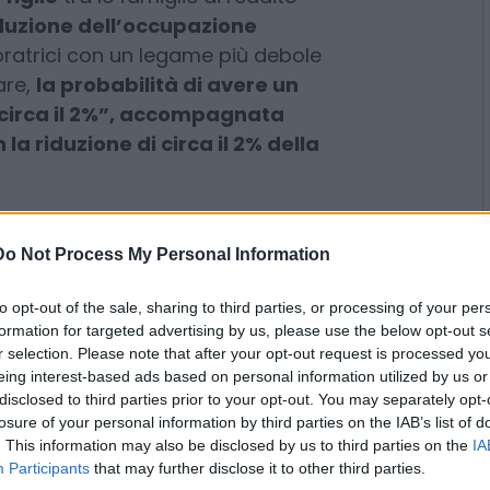
l 94,9%, con punte di quasi il
a, spiega però l’Inps nel
un
modesto incremento della
figlio
tra le famiglie di reddito
duzione dell’occupazione
avoratrici con un legame più debole
are,
la probabilità di avere un
“circa il 2%”, accompagnata
la riduzione di circa il 2% della
Do Not Process My Personal Information
to opt-out of the sale, sharing to third parties, or processing of your per
funzionano
formation for targeted advertising by us, please use the below opt-out s
r selection. Please note that after your opt-out request is processed y
eing interest-based ads based on personal information utilized by us or
enti monetari possono incentivare
disclosed to third parties prior to your opt-out. You may separately opt-
losure of your personal information by third parties on the IAB’s list of
fiancati da politiche
. This information may also be disclosed by us to third parties on the
IA
cipazione femminile al lavoro”.
Participants
that may further disclose it to other third parties.
le stime indicano un aumento di