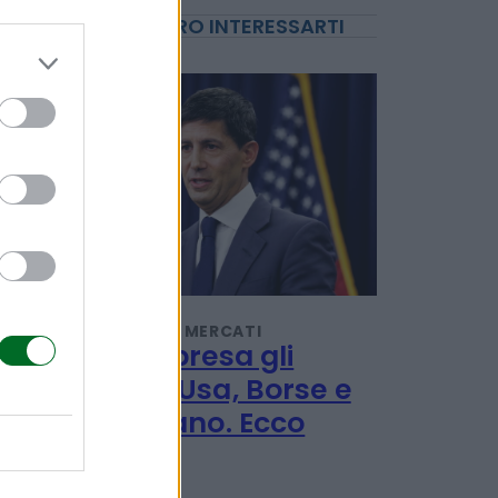
POTREBBERO INTERESSARTI
INVESTIMENTI E MERCATI
Giù a sorpresa gli
occupati Usa, Borse e