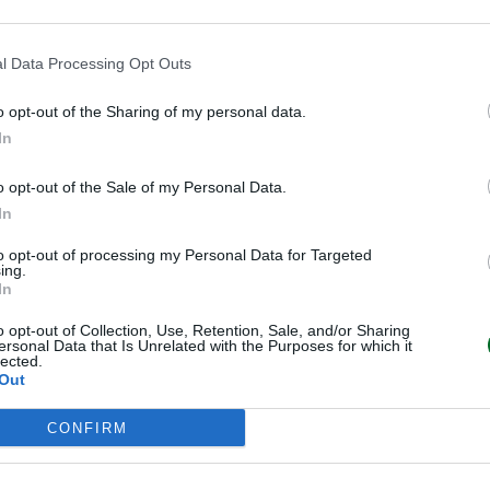
robabilità di occupazione tra le
a sensibilmente più ampio – pari a
l Data Processing Opt Outs
le madri che hanno effettivamente
o opt-out of the Sharing of my personal data.
In
o opt-out of the Sale of my Personal Data.
etari non bastano
In
to opt-out of processing my Personal Data for Targeted
ing.
sere affrontato solo con
In
ato nel corso della
o opt-out of Collection, Use, Retention, Sale, and/or Sharing
sidente Gabriele Fava – La
ersonal Data that Is Unrelated with the Purposes for which it
lected.
e anche dalla stabilità del
Out
are tempi di vita e tempi
servizi per l’infanzia, dalla
CONFIRM
a madri e padri”.
i è stato potenziato il
Bonus