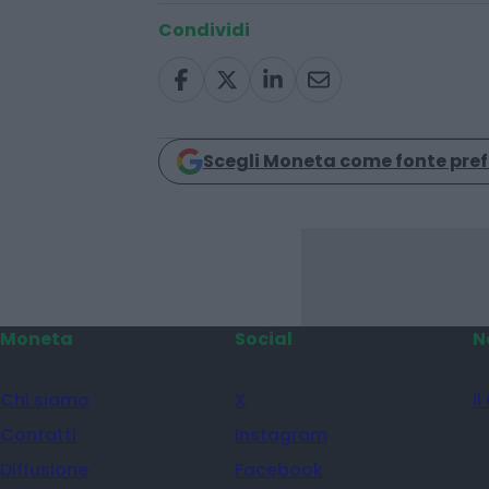
imprese
Condividi
Scegli Moneta come fonte pref
Moneta
Social
N