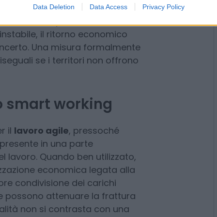
Data Deletion
Data Access
Privacy Policy
 è passato dal 4% dei potenziali
nel 2025, ha evidenziato il
rilevante, ma il dato va letto fino
ù basso continuano spesso a usare
ntesti nei quali l’offerta di
ù instabile, il ritorno economico
 incerto. Una misura formalmente
seguali se i territori non offrono
llo smart working
r il
lavoro agile
, pressoché
 presente in una parte
el lavoro. Quando ben utilizzato,
lizzazione economica legata alla