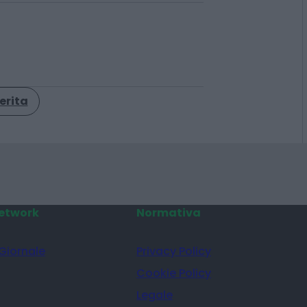
erita
etwork
Normativa