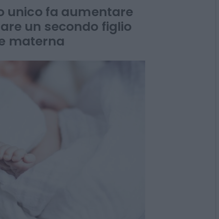
smart working
gno unico fa aumentare
 fare un secondo figlio
ne materna