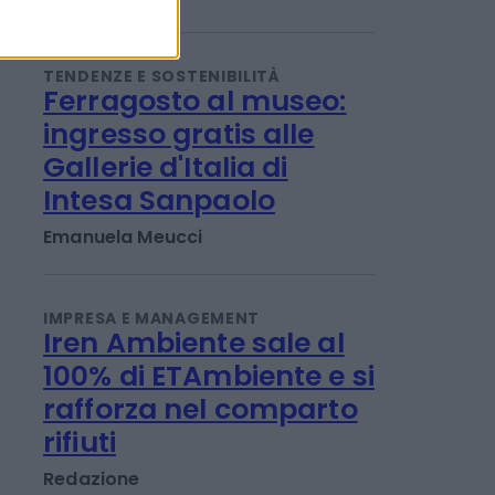
oro esultano. Ecco
perché
Titta Ferraro
TENDENZE E SOSTENIBILITÀ
Ferragosto al museo:
ingresso gratis alle
Gallerie d'Italia di
Intesa Sanpaolo
Emanuela Meucci
IMPRESA E MANAGEMENT
Iren Ambiente sale al
100% di ETAmbiente e si