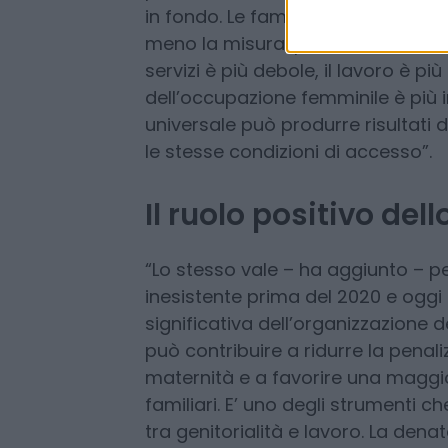
asilo nido
: l’utilizzo della misura
beneficiari nel 2017 a oltre il 35% 
presidente. “E’ una crescita molto 
in fondo. Le famiglie con Isee pi
meno la misura, perché vivono in co
servizi è più debole, il lavoro è pi
dell’occupazione femminile è più
universale può produrre risultati di
le stesse condizioni di accesso”.
Il ruolo positivo de
“Lo stesso vale – ha aggiunto – pe
inesistente prima del 2020 e oggi
significativa dell’organizzazione d
può contribuire a ridurre la pena