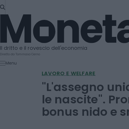
SKIP
TO
Moneta
CONTENT
Il dritto e il rovescio dell'economia
Diretto da Tommaso Cerno
Menu
LAVORO E WELFARE
"L'assegno uni
le nascite". Pr