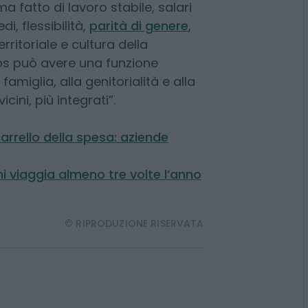
re condivisione dei carichi
che possono attenuare la frattura
talità non si contrasta con una
a fatto di lavoro stabile, salari
di, flessibilità,
parità di genere
,
erritoriale e cultura della
Inps può avere una funzione
famiglia, alla genitorialità e alla
icini, più integrati”.
arrello della spesa: aziende
ni viaggia almeno tre volte l’anno
© RIPRODUZIONE RISERVATA