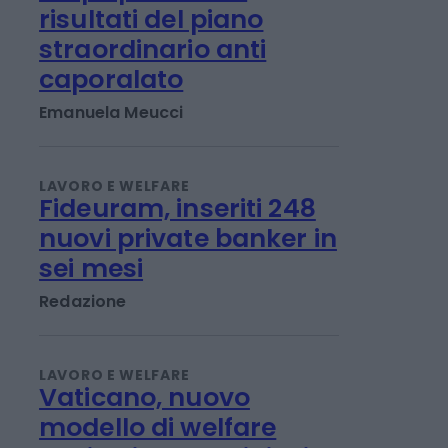
LAVORO E WELFARE
L'Inps presenta i
risultati del piano
straordinario anti
caporalato
Emanuela Meucci
LAVORO E WELFARE
Fideuram, inseriti 248
nuovi private banker in
sei mesi
Redazione