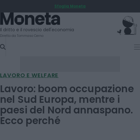
Sfoglia Moneta
SKIP
TO
Moneta
CONTENT
Il dritto e il rovescio dell'economia
Diretto da Tommaso Cerno
LAVORO E WELFARE
Lavoro: boom occupazione
nel Sud Europa, mentre i
paesi del Nord annaspano.
Ecco perché