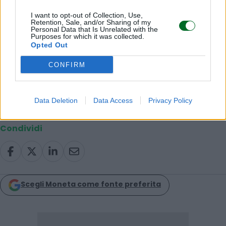
I want to opt-out of Collection, Use,
Retention, Sale, and/or Sharing of my
Personal Data that Is Unrelated with the
In sintesi, il mercato del lavoro dell’eurozona si
Purposes for which it was collected.
sta trasformando in modo profondo. Il Sud sta
Opted Out
finalmente beneficiando di una ripresa vera,
CONFIRM
mentre il Nord rallenta.
© RIPRODUZIONE RISERVATA
Data Deletion
Data Access
Privacy Policy
Condividi
Scegli Moneta come fonte preferita