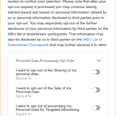
da un miglioramento della produttività, una
section to confirm your selection. Please note that after your
combinazione ideale. In Italia, invece, il numero di
opt-out request is processed you may continue seeing
interest-based ads based on personal information utilized by
occupati è aumentato ma senza un analogo
us or personal information disclosed to third parties prior to
progresso in termini di efficienza e innovazione:
your opt-out. You may separately opt-out of the further
un segnale che la crescita potrebbe poggiare più
disclosure of your personal information by third parties on the
IAB’s list of downstream participants. This information may
sulla quantità di lavoro che sulla sua qualità. In
also be disclosed by us to third parties on the
IAB’s List of
Austria e Germania, al contrario, si osserva un
Downstream Participants
that may further disclose it to other
peggioramento congiunto sia della produttività
third parties.
che dell’occupazione, sintomo di una fase ciclica
Personal Data Processing Opt Outs
debole.
I want to opt-out of the Sharing of my
personal data.
Infine,
la tecnologia e l’intelligenza artificiale
Opted In
rischiano di amplificare queste divergenze.
I want to opt-out of the Sale of my
L’automazione potrebbe penalizzare ancor di
Personal Data.
Opted In
più i settori industriali del Nord
, già sotto
pressione, e al tempo stesso favorire i comparti
I want to opt-out of processing my
Personal Data for Targeted Advertising.
dei servizi dove il Sud sta mostrando più vitalità.
Opted In