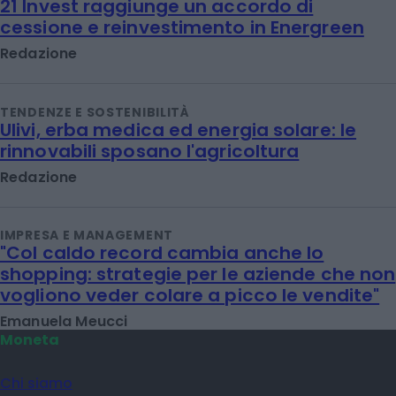
21 Invest raggiunge un accordo di
cessione e reinvestimento in Energreen
Redazione
TENDENZE E SOSTENIBILITÀ
Ulivi, erba medica ed energia solare: le
rinnovabili sposano l'agricoltura
Redazione
IMPRESA E MANAGEMENT
"Col caldo record cambia anche lo
shopping: strategie per le aziende che non
vogliono veder colare a picco le vendite"
Emanuela Meucci
Moneta
Chi siamo