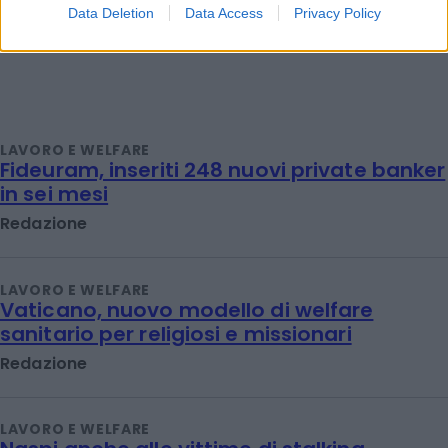
Data Deletion
Data Access
Privacy Policy
LAVORO E WELFARE
Fideuram, inseriti 248 nuovi private banker
in sei mesi
Redazione
LAVORO E WELFARE
Vaticano, nuovo modello di welfare
sanitario per religiosi e missionari
Redazione
LAVORO E WELFARE