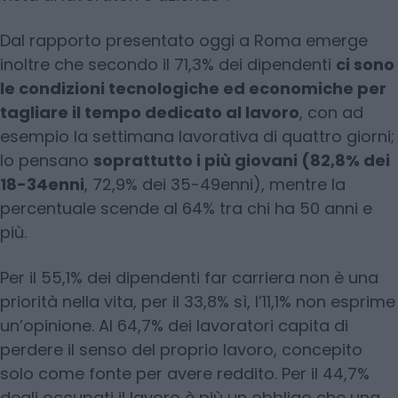
Dal rapporto presentato oggi a Roma emerge
inoltre che secondo il 71,3% dei dipendenti
ci sono
le condizioni tecnologiche ed economiche per
tagliare il tempo dedicato al lavoro
, con ad
esempio la settimana lavorativa di quattro giorni;
lo pensano
soprattutto i più giovani (82,8% dei
18-34enni
, 72,9% dei 35-49enni), mentre la
percentuale scende al 64% tra chi ha 50 anni e
più.
Per il 55,1% dei dipendenti far carriera non è una
priorità nella vita, per il 33,8% sì, l’11,1% non esprime
un’opinione. Al 64,7% dei lavoratori capita di
perdere il senso del proprio lavoro, concepito
solo come fonte per avere reddito. Per il 44,7%
degli occupati il lavoro è più un obbligo che una